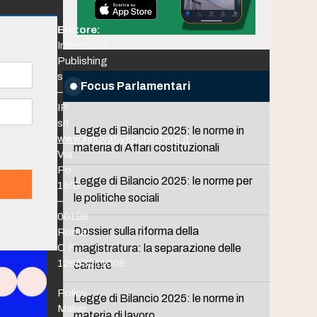
Editore:
Innovative
Publishing
srl
Focus Parlamentari
–
IP
srl
Legge di Bilancio 2025: le norme in
www.innovativepublishing.it
materia di Affari costituzionali
Via
Po,
Legge di Bilancio 2025: le norme per
16/B
le politiche sociali
–
00198
Dossier sulla riforma della
Roma
C.F.
magistratura: la separazione delle
12653211008
carriere
Policy
Legge di Bilancio 2025: le norme in
Maker
materia di lavoro