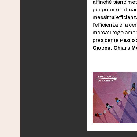
affinchè siano mes
per poter effettua
massima efficienza
l’efficienza e la c
mercati regolament
presidente
Paolo
Ciocca
,
Chiara 