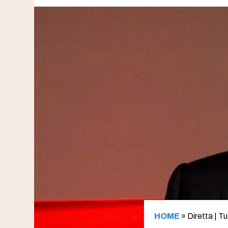
HOME
»
Diretta | T