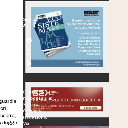
Seguici
Su:
Facebook
Twitter
(deprecated)
LinkedIn
Direttore
responsabile:
aguardia
Michele
ori,
Guerriero
occorra,
Redazione:
la legge
Via