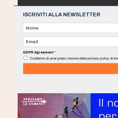
ISCRIVITI ALLA NEWSLETTER
N
o
m
e
E
*
m
a
i
GDPR Agreement
*
l
Confermo di aver preso visione della privacy policy di Inn
*