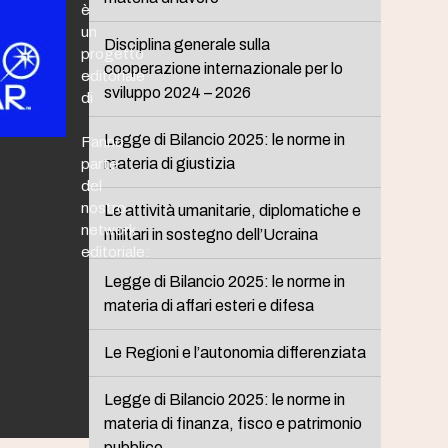
è
un
Disciplina generale sulla
progetto
cooperazione internazionale per lo
editoriale
sviluppo 2024 – 2026
di
Legge di Bilancio 2025: le norme in
Fanno
materia di giustizia
parte
del
nostro
Le attività umanitarie, diplomatiche e
network
militari in sostegno dell’Ucraina
editoriale:
Legge di Bilancio 2025: le norme in
materia di affari esteri e difesa
Le Regioni e l’autonomia differenziata
Legge di Bilancio 2025: le norme in
materia di finanza, fisco e patrimonio
pubblico