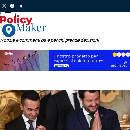
Skip
Twitter
Facebook
LinkedIn
to
content
Open
Close
mobile
mobile
menu
menu
Notizie e commenti da e per chi prende decisioni