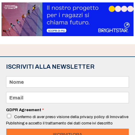
ISCRIVITI ALLA NEWSLETTER
N
o
m
e
E
*
m
a
i
GDPR Agreement
*
l
Confermo di aver preso visione della privacy policy di Innovative
*
Publishing e accetto il trattamento dei dati come ivi descritto
ISCRIVITI ORA