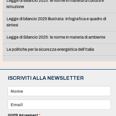
Legge di Bilancio 2025: le norme in materia di cultura e
istruzione
Legge di bilancio 2025 illustrata: infografica e quadro di
sintesi
Legge di Bilancio 2025: le norme in materia di ambiente
Le politiche per la sicurezza energetica dell’Italia
ISCRIVITI ALLA NEWSLETTER
N
o
m
e
E
*
m
a
i
GDPR Agreement
*