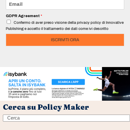
E
*
m
a
i
GDPR Agreement
*
l
Confermo di aver preso visione della privacy policy di Innovative
*
Publishing e accetto il trattamento dei dati come ivi descritto
ISCRIVITI ORA
Cerca su Policy Maker
Search