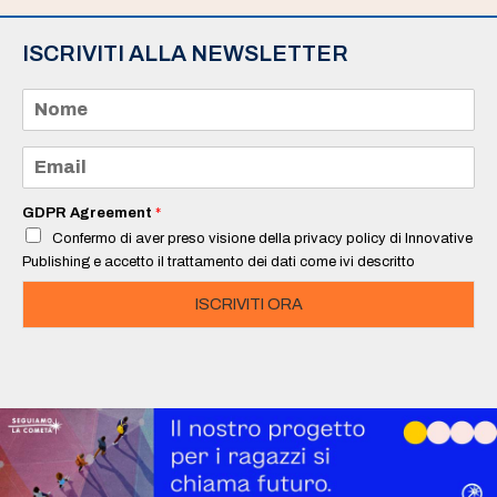
ISCRIVITI ALLA NEWSLETTER
N
o
m
e
E
*
m
a
i
GDPR Agreement
*
l
Confermo di aver preso visione della privacy policy di Innovative
*
Publishing e accetto il trattamento dei dati come ivi descritto
ISCRIVITI ORA