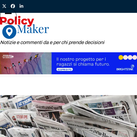
Skip
Twitter
Facebook
LinkedIn
to
content
Open
Close
mobile
mobile
menu
menu
Notizie e commenti da e per chi prende decisioni