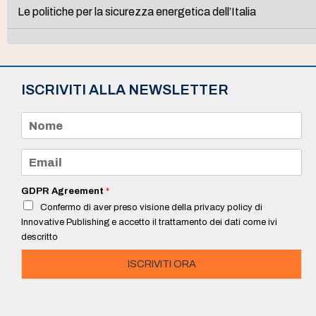
Le politiche per la sicurezza energetica dell’Italia
ISCRIVITI ALLA NEWSLETTER
N
o
m
e
E
*
m
a
i
GDPR Agreement
*
l
Confermo di aver preso visione della privacy policy di
*
Innovative Publishing e accetto il trattamento dei dati come ivi
descritto
ISCRIVITI ORA