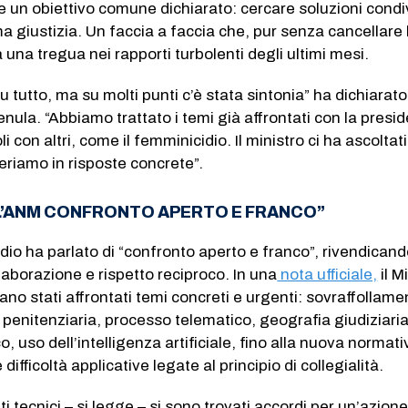
 e un obiettivo comune dichiarato: cercare soluzioni condi
ma giustizia. Un faccia a faccia che, pur senza cancellare 
una tregua nei rapporti turbolenti degli ultimi mesi.
 tutto, ma su molti punti c’è stata sintonia” ha dichiarat
nula. “Abbiamo trattato i temi già affrontati con la presi
i con altri, come il femminicidio. Il ministro ci ha ascoltat
eriamo in risposte concrete”.
 L’ANM CONFRONTO APERTO E FRANCO”
dio ha parlato di “confronto aperto e franco”, rivendican
llaborazione e rispetto reciproco. In una
nota ufficiale,
il M
ano stati affrontati temi concreti e urgenti: sovraffollame
a penitenziaria, processo telematico, geografia giudiziaria
, uso dell’intelligenza artificiale, fino alla nuova normati
difficoltà applicative legate al principio di collegialità.
 tecnici – si legge – si sono trovati accordi per un’azion