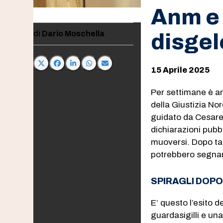
Anm e 
Dario Moschella
disge
15 Aprile 2025
Per settimane è an
della Giustizia No
guidato da Cesare 
dichiarazioni pub
muoversi. Dopo tan
potrebbero segnare 
SPIRAGLI DOPO
E’ questo l’esito d
guardasigilli e un