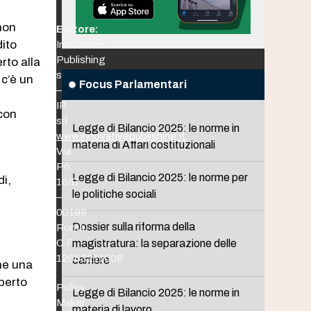
non
Editore:
dito
Innovative
Publishing
rto alla
srl
 c’è un
Focus Parlamentari
–
IP
 con
srl
Legge di Bilancio 2025: le norme in
www.innovativepublishing.it
materia di Affari costituzionali
Via
Po,
Legge di Bilancio 2025: le norme per
di,
16/B
le politiche sociali
–
00198
Dossier sulla riforma della
Roma
C.F.
magistratura: la separazione delle
12653211008
carriere
che una
aperto
Policy
Legge di Bilancio 2025: le norme in
Maker
materia di lavoro