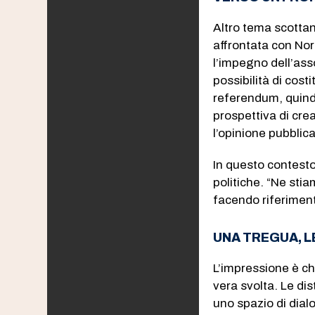
Altro tema scottan
affrontata con Nor
l’impegno dell’ass
possibilità di cos
referendum, quind
prospettiva di cre
l’opinione pubblica
In questo contesto
politiche. “Ne stia
facendo riferiment
UNA TREGUA, L
L’impressione è ch
vera svolta. Le di
uno spazio di dial