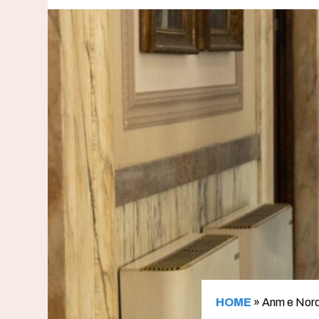
HOME
»
Anm e Nordi