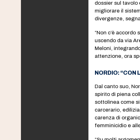
dossier sul tavolo
migliorare il siste
divergenze, segna 
“Non c’è accordo su
uscendo da via Are
Meloni, integrandol
attenzione, ora sp
NORDIO: “CON
Dal canto suo, Nor
spirito di piena co
sottolinea come si
carcerario, edilizi
carenza di organico
femminicidio e alle 
“Su molti argomenti