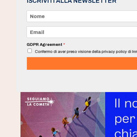
ISCRIVITI ALLA NEWSLETTER
N
o
m
e
E
*
m
a
i
GDPR Agreement
*
l
Confermo di aver preso visione della privacy policy di Inn
*