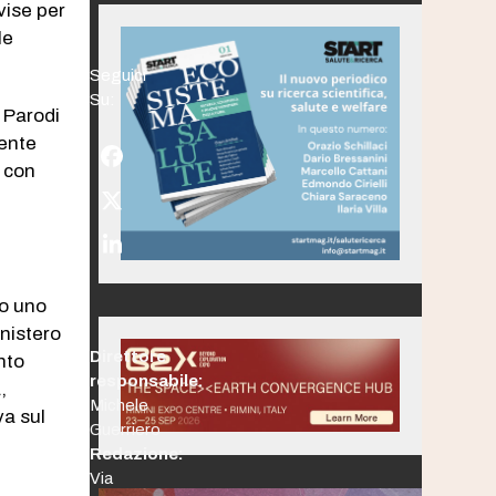
vise per
le
Seguici
Su:
o Parodi
dente
Facebook
i con
Twitter
(deprecated)
LinkedIn
do uno
inistero
Direttore
nto
responsabile:
,
Michele
va sul
Guerriero
Redazione:
Via
e