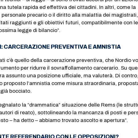
na tutela rapida ed effettiva dei cittadini. In altri, come la
 personale precario o il diritto alla malattia dei magistrati
isultati raggiunti e gli obiettivi futuri, compatibilmente con l
rossima legge di bilancio”.
TI: CARCERAZIONE PREVENTIVA E AMNISTIA
cati c’è quello della carcerazione preventiva, che Nordio 
umento per ridurre il sovraffollamento carcerario. Su qu
a assunto una posizione ufficiale, ma valuterà. Di contro,
o proposto l’amnistia come misura straordinaria, propost
 già bocciato.
gnalato la “drammatica” situazione delle Rems (le struttu
 autori di reato), sottolineando la mancanza di posti e pe
to – ha detto – abbiamo trovato ascolto e apertura”.
TE REFERENDARIO CON LE OPPOSIZIONI?