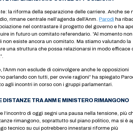
te: la riforma della separazione delle carriere. Anche se 
dio, rimane centrale nell’agenda dell’Anm.
Parodi
ha riba
ociazione nel contrastare il progetto del governo e ha ape
tituire in futuro un comitato referendario. “Al momento non
i non esiste ancora un comitato. Ma stiamo valutando la
are una struttura che possa relazionarsi in modo efficace
”.
, l’Anm non esclude di coinvolgere anche le opposizioni
mo parlando con tutti, per ovvie ragioni” ha spiegato Paro
o agli incontri in corso con i gruppi parlamentari.
E DISTANZE TRA ANM E MINISTERO RIMANGONO
e l’incontro di oggi segni una pausa nella tensione, più 
stanze rimangono, soprattutto sul piano politico, ma si è 
ogo tecnico su cui potrebbero innestarsi riforme più