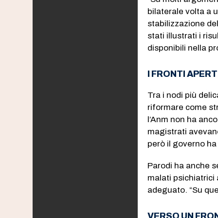
bilaterale volta a u
stabilizzazione del
stati illustrati i r
disponibili nella p
I FRONTI APER
Tra i nodi più deli
riformare come str
l’Anm non ha ancor
magistrati avevan
però il governo ha
Parodi ha anche se
malati psichiatrici
adeguato. “Su ques
VERSO UN FRON