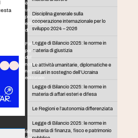
l
è
uesta
un
Disciplina generale sulla
progetto
cooperazione internazionale per lo
editoriale
sviluppo 2024 – 2026
di
Legge di Bilancio 2025: le norme in
Fanno
materia di giustizia
parte
del
nostro
Le attività umanitarie, diplomatiche e
network
militari in sostegno dell’Ucraina
editoriale:
Legge di Bilancio 2025: le norme in
materia di affari esteri e difesa
Le Regioni e l’autonomia differenziata
Legge di Bilancio 2025: le norme in
materia di finanza, fisco e patrimonio
Policy
pubblico