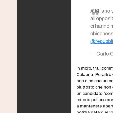
A Milano 
all’opposi
ci hanno 
chicchessi
@repubbl
— Carlo 
In molti, tra i com
Calabria. Peraltro 
non dice che un co
piuttosto che non 
un candidato “com
criterio politico n
a mantenere apert
notizia data due vo