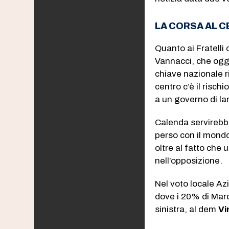
LA CORSA AL CE
Quanto ai Fratelli 
Vannacci, che oggi
chiave nazionale r
centro c’è il rischi
a un governo di la
Calenda servirebbe 
perso con il mondo 
oltre al fatto che 
nell’opposizione.
Nel voto locale Azi
dove i 20% di Mar
sinistra, al dem
Vi