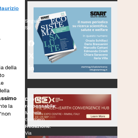
Maurizio
Seguici
Su:
.
Facebook
Twitter
(deprecated)
via della
LinkedIn
to
Le
ella
assimo
Direttore
nte la
responsabile:
Michele
 “non
Guerriero
Redazione:
Via