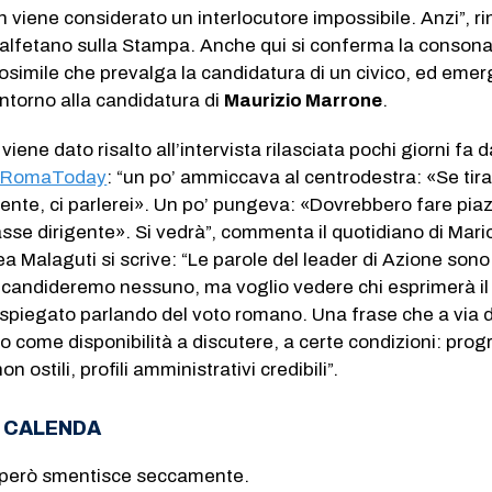
 viene considerato un interlocutore impossibile. Anzi”, ri
lfetano sulla Stampa. Anche qui si conferma la conson
osimile che prevalga la candidatura di un civico, ed emer
 intorno alla candidatura di
Maurizio Marrone
.
viene dato risalto all’intervista rilasciata pochi giorni fa d
 RomaToday
: “un po’ ammiccava al centrodestra: «Se tira
ente, ci parlerei». Un po’ pungeva: «Dovrebbero fare pia
lasse dirigente». Si vedrà”, commenta il quotidiano di Mari
 Malaguti si scrive: “Le parole del leader di Azione sono
 candideremo nessuno, ma voglio vedere chi esprimerà il
spiegato parlando del voto romano. Una frase che a via d
o come disponibilità a discutere, a certe condizioni: pro
n ostili, profili amministrativi credibili”.
I CALENDA
ne però smentisce seccamente.