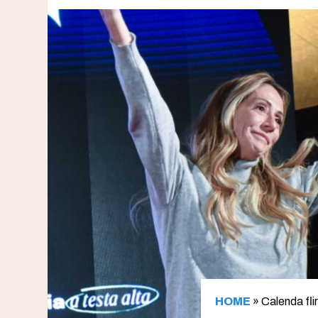
HOME
»
Calenda fli