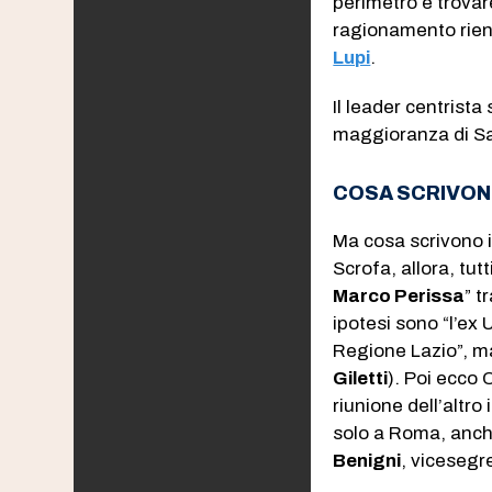
perimetro e trovar
ragionamento rien
Lupi
.
Il leader centrista
maggioranza di Sal
COSA SCRIVONO
Ma cosa scrivono 
Scrofa, allora, tut
Marco Perissa
” t
ipotesi sono “l’ex 
Regione Lazio”, m
Giletti
). Poi ecco 
riunione dell’altro 
solo a Roma, anche
Benigni
, vicesegre