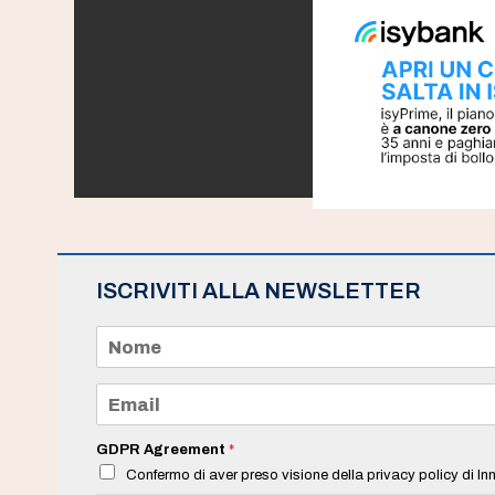
ISCRIVITI ALLA NEWSLETTER
N
o
m
e
E
*
m
a
i
GDPR Agreement
*
l
Confermo di aver preso visione della privacy policy di Inn
*