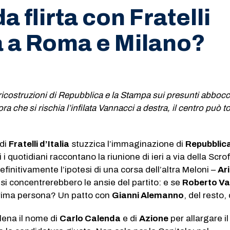
 flirta con Fratelli
ia a Roma e Milano?
 ricostruzioni di Repubblica e la Stampa sui presunti abboc
a ora che si rischia l’infilata Vannacci a destra, il centro può t
 di
Fratelli d’Italia
stuzzica l’immaginazione di
Repubblic
 i quotidiani raccontano la riunione di ieri a via della Scro
definitivamente l’ipotesi di una corsa dell’altra Meloni –
Ar
si concentrerebbero le ansie del partito: e se
Roberto Va
prima persona? Un patto con
Gianni Alemanno
, del resto, 
lena il nome di
Carlo Calenda
e di
Azione
per allargare il