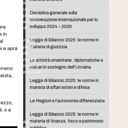
è
un
Disciplina generale sulla
progetto
cooperazione internazionale per lo
editoriale
sviluppo 2024 – 2026
ire
di
e in
Legge di Bilancio 2025: le norme in
Fanno
al
materia di giustizia
parte
hi e apra
del
nostro
Le attività umanitarie, diplomatiche e
network
militari in sostegno dell’Ucraina
erreno
editoriale:
eista,
Legge di Bilancio 2025: le norme in
materia di affari esteri e difesa
Le Regioni e l’autonomia differenziata
rezzo,
i
, o a
Legge di Bilancio 2025: le norme in
materia di finanza, fisco e patrimonio
Policy
pubblico