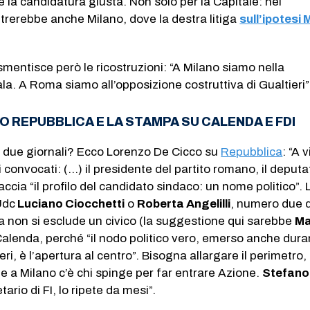
e la candidatura giusta. Non solo per la Capitale: nel
trerebbe anche Milano, dove la destra litiga
sull’ipotesi 
 smentisce però le ricostruzioni: “A Milano siamo nella
a. A Roma siamo all’opposizione costruttiva di Gualtieri”
 REPUBBLICA E LA STAMPA SU CALENDA E FDI
i due giornali? Ecco Lorenzo De Cicco su
Repubblica
: “A 
ti convocati: (…) il presidente del partito romano, il deputa
raccia “il profilo del candidato sindaco: un nome politico”. 
Udc
Luciano Ciocchetti
o
Roberta Angelilli
, numero due d
a non si esclude un civico (la suggestione qui sarebbe
M
Calenda, perché “il nodo politico vero, emerso anche dura
ieri, è l’apertura al centro”. Bisogna allargare il perimetro,
 a Milano c’è chi spinge per far entrare Azione.
Stefano
tario di FI, lo ripete da mesi”.