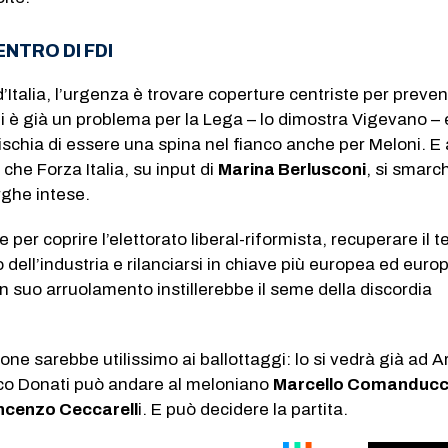
NTRO DI FDI
d’Italia, l’urgenza è trovare coperture centriste per preven
 è già un problema per la Lega – lo dimostra Vigevano – 
ischia di essere una spina nel fianco anche per Meloni. E 
o che Forza Italia, su input di
Marina Berlusconi
, si smarc
rghe intese.
per coprire l’elettorato liberal-riformista, recuperare il t
dell’industria e rilanciarsi in chiave più europea ed europ
un suo arruolamento instillerebbe il seme della discordia
one sarebbe utilissimo ai ballottaggi: lo si vedrà già ad A
co Donati può andare al meloniano
Marcello Comanducc
ncenzo Ceccarell
i. E può decidere la partita.