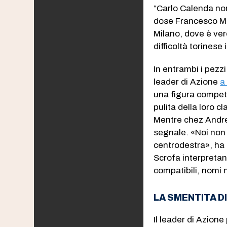
“Carlo Calenda non
dose Francesco Ma
Milano, dove è ver
difficoltà torinese
In entrambi i pezzi 
leader di Azione
a
una figura compet
pulita della loro c
Mentre chez Andrea
segnale. «Noi non
centrodestra», ha 
Scrofa interpretan
compatibili, nomi no
LA SMENTITA D
Il leader di Azio