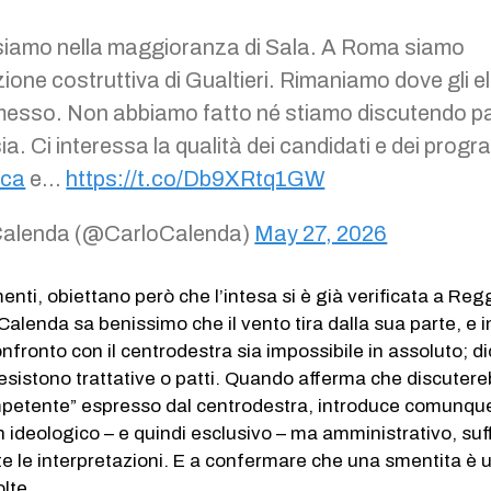
siamo nella maggioranza di Sala. A Roma siamo
zione costruttiva di Gualtieri. Rimaniamo dove gli el
messo. Non abbiamo fatto né stiamo discutendo pa
a. Ci interessa la qualità dei candidati e dei progr
ica
e…
https://t.co/Db9XRtq1GW
Calenda (@CarloCalenda)
May 27, 2026
menti, obiettano però che l’intesa si è già verificata a Reg
Calenda sa benissimo che il vento tira dalla sua parte, e i
nfronto con il centrodestra sia impossibile in assoluto; d
esistono trattative o patti. Quando afferma che discuter
petente” espresso dal centrodestra, introduce comunqu
on ideologico – e quindi esclusivo – ma amministrativo, suf
e le interpretazioni. E a confermare che una smentita è 
lte.