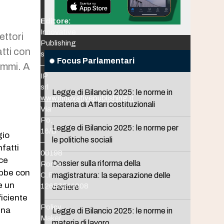
Editore:
Innovative
ettori
Publishing
tti con
srl
Focus Parlamentari
ammi. A
–
IP
srl
Legge di Bilancio 2025: le norme in
www.innovativepublishing.it
materia di Affari costituzionali
Via
Po,
Legge di Bilancio 2025: le norme per
16/B
gio
le politiche sociali
–
nfatti
00198
ice
Dossier sulla riforma della
Roma
ebbe con
C.F.
magistratura: la separazione delle
e un
12653211008
carriere
ficiente
Policy
una
Legge di Bilancio 2025: le norme in
Maker
materia di lavoro