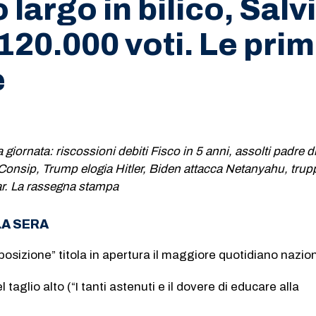
largo in bilico, Salvi
120.000 voti. Le pri
e
la giornata: riscossioni debiti Fisco in 5 anni, assolti padre d
a Consip, Trump elogia Hitler, Biden attacca Netanyahu, tru
car. La rassegna stampa
LA SERA
pposizione” titola in apertura il maggiore quotidiano nazio
taglio alto (“I tanti astenuti e il dovere di educare alla