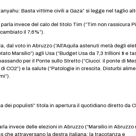
nyahu: Basta vittime civili a Gaza” si legge nel taglio alt
 parla invece del calo del titolo Tim (“Tim non rassicura 
 scambiato il 7,6%”).
lla, dal voto in Abruzzo (“All’Aquila astenuti metà degli elet
ato Marsilio”) agli Usa (“Budget Usa da 7,3 trillioni $ e t
 passando per il Ponte sullo Stretto (“Ciucci: il ponte di Me
 di CO2”) e la salute (“Patologie in crescita. Disturbi alime
mi”).
 dei populisti” titola in apertura il quotidiano diretto da 
parla invece delle elezioni in Abruzzo (“Marsilio in Abruzzo 
us che attraversano la destra italiana: la tracotanza e