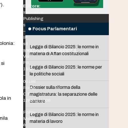
).
Editore:
Innovative
Publishing
srl
Focus Parlamentari
–
IP
olonia:
srl
Legge di Bilancio 2025: le norme in
www.innovativepublishing.it
materia di Affari costituzionali
Via
Po,
 si
Legge di Bilancio 2025: le norme per
16/B
le politiche sociali
–
00198
Dossier sulla riforma della
Roma
C.F.
magistratura: la separazione delle
ola in
12653211008
carriere
Policy
Legge di Bilancio 2025: le norme in
mila
Maker
materia di lavoro
è