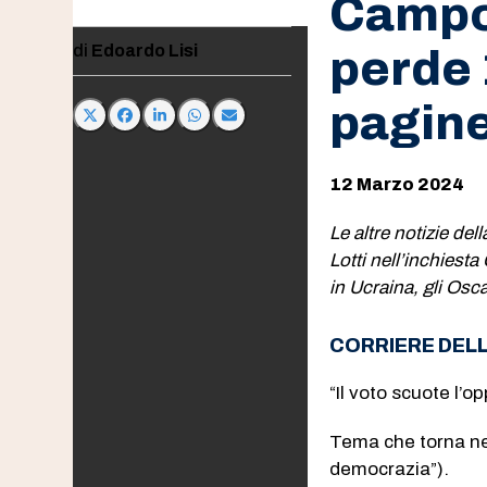
Campo 
Edoardo Lisi
perde 
pagin
12 Marzo 2024
Le altre notizie del
Lotti nell’inchiest
in Ucraina, gli Os
CORRIERE DEL
“Il voto scuote l’o
Tema che torna nel 
democrazia”).