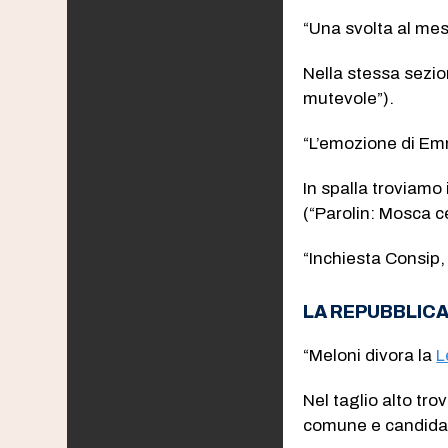
“Una svolta al mes
Nella stessa sezio
mutevole”).
“L’emozione di Emm
In spalla troviamo 
(“Parolin: Mosca ce
“Inchiesta Consip, 
LA REPUBBLIC
“Meloni divora la
L
Nel taglio alto tr
comune e candidatu