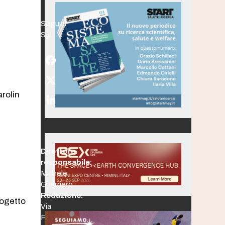
Seguici
Su:
Facebook
Twitter
(deprecated)
arolin
LinkedIn
Direttore
responsabile:
Michele
Guerriero
Redazione:
rogetto
Via
Po,