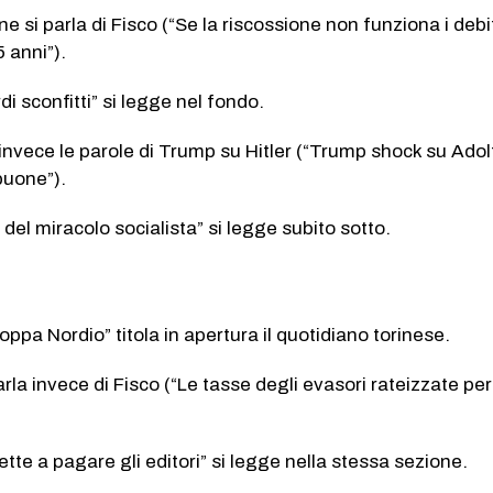
e si parla di Fisco (“Se la riscossione non funziona i debit
5 anni”).
rdi sconfitti” si legge nel fondo.
 invece le parole di Trump su Hitler (“Trump shock su Adolf
buone”).
e del miracolo socialista” si legge subito sotto.
oppa Nordio” titola in apertura il quotidiano torinese.
parla invece di Fisco (“Le tasse degli evasori rateizzate pe
tte a pagare gli editori” si legge nella stessa sezione.