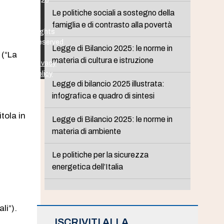
2026
-
Le politiche sociali a sostegno della
All
famiglia e di contrasto alla povertà
Rights
Reserved
Legge di Bilancio 2025: le norme in
-
 (“La
materia di cultura e istruzione
Privacy
Policy
Legge di bilancio 2025 illustrata:
infografica e quadro di sintesi
tola in
Legge di Bilancio 2025: le norme in
materia di ambiente
Le politiche per la sicurezza
energetica dell’Italia
li”).
ISCRIVITI ALLA