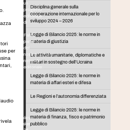
un
Disciplina generale sulla
progetto
o.
cooperazione internazionale per lo
editoriale
sviluppo 2024 – 2026
di
Piazza
Legge di Bilancio 2025: le norme in
Fanno
materia di giustizia
parte
tori
del
asse per
nostro
Le attività umanitarie, diplomatiche e
ssina
network
militari in sostegno dell’Ucraina
ntari,
editoriale:
Legge di Bilancio 2025: le norme in
materia di affari esteri e difesa
Le Regioni e l’autonomia differenziata
Claudio
Legge di Bilancio 2025: le norme in
materia di finanza, fisco e patrimonio
Policy
rivela
pubblico
Maker