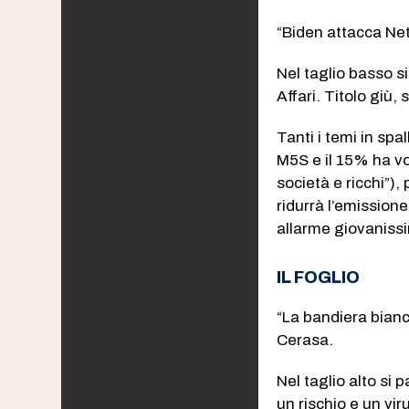
“Biden attacca Neta
Nel taglio basso si
Affari. Titolo giù,
Tanti i temi in spa
M5S e il 15% ha vot
società e ricchi”),
ridurrà l’emissione
allarme giovanissi
IL FOGLIO
“La bandiera bianca
Cerasa.
Nel taglio alto si 
un rischio e un vir