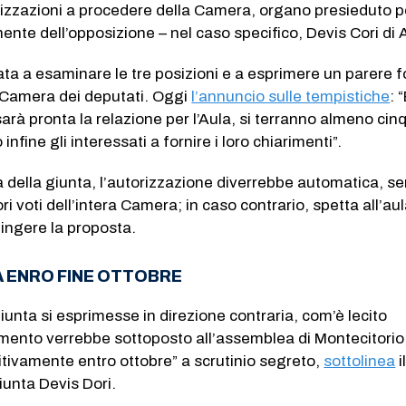
rizzazioni a procedere della Camera, organo presieduto p
ente dell’opposizione – nel caso specifico, Devis Cori di 
ta a esaminare le tre posizioni e a esprimere un parere 
a Camera dei deputati. Oggi
l’annuncio sulle tempistiche
: 
sarà pronta la relazione per l’Aula, si terranno almeno cin
infine gli interessati a fornire i loro chiarimenti”.
ra della giunta, l’autorizzazione diverrebbe automatica, se
ori voti dell’intera Camera; in caso contrario, spetta all’au
ingere la proposta.
LA ENRO FINE OTTOBRE
giunta si esprimesse in direzione contraria, com’è lecito
umento verrebbe sottoposto all’assemblea di Montecitorio,
itivamente entro ottobre” a scrutinio segreto,
sottolinea
i
iunta Devis Dori.