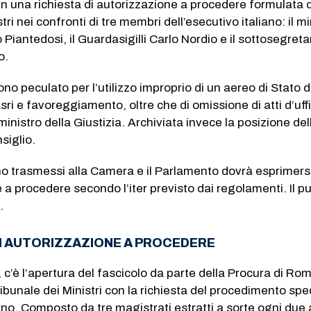
i in una richiesta di autorizzazione a procedere formulata 
tri nei confronti di tre membri dell’esecutivo italiano: il mi
 Piantedosi, il Guardasigilli Carlo Nordio e il sottosegreta
o.
sono peculato per l’utilizzo improprio di un aereo di Stato 
asri e favoreggiamento, oltre che di omissione di atti d’uffi
ministro della Giustizia. Archiviata invece la posizione del
siglio.
nno trasmessi alla Camera e il Parlamento dovrà esprimers
 a procedere secondo l’iter previsto dai regolamenti. Il p
.
DI AUTORIZZAZIONE A PROCEDERE
, c’è l’apertura del fascicolo da parte della Procura di Ro
ribunale dei Ministri con la richiesta del procedimento spe
erno. Composto da tre magistrati estratti a sorte ogni due 