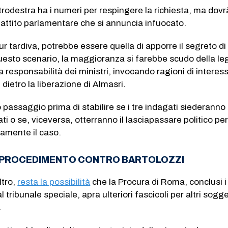
trodestra ha i numeri per respingere la richiesta, ma dovr
battito parlamentare che si annuncia infuocato.
ur tardiva, potrebbe essere quella di apporre il segreto di
questo scenario, la maggioranza si farebbe scudo della l
a responsabilità dei ministri, invocando ragioni di interes
dietro la liberazione di Almasri.
mo passaggio prima di stabilire se i tre indagati siederanno
i o se, viceversa, otterranno il lasciapassare politico pe
vamente il caso.
UN PROCEDIMENTO CONTRO BARTOLOZZI
ltro,
resta la possibilità
che la Procura di Roma, conclusi i
 tribunale speciale, apra ulteriori fascicoli per altri sogge
.