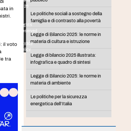
Maker
di
2026
ata in
-
Le politiche sociali a sostegno della
istri.
All
famiglia e di contrasto alla povertà
Rights
Reserved
Legge di Bilancio 2025: le norme in
-
materia di cultura e istruzione
Privacy
: il voto
Policy
à
Legge di bilancio 2025 illustrata:
le tra
infografica e quadro di sintesi
Legge di Bilancio 2025: le norme in
materia di ambiente
Le politiche per la sicurezza
energetica dell’Italia