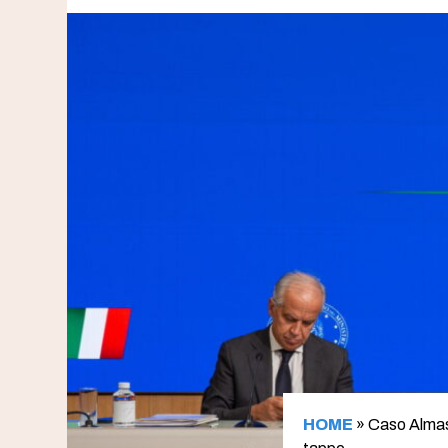
HOME
»
Caso Almasr