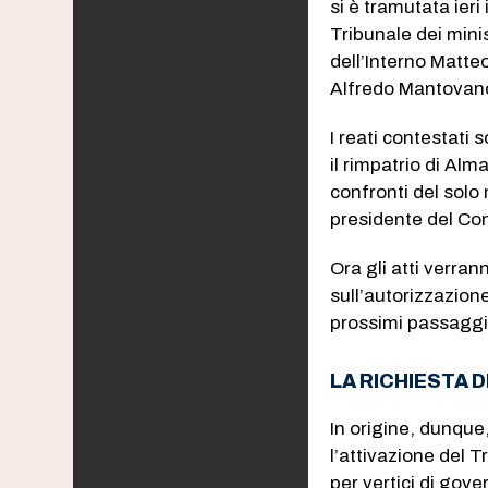
si è tramutata ier
Tribunale dei minis
dell’Interno Matteo
Alfredo Mantovan
I reati contestati 
il rimpatrio di Alm
confronti del solo 
presidente del Con
Ora gli atti verra
sull’autorizzazione
prossimi passaggi
LA RICHIESTA 
In origine, dunque
l’attivazione del T
per vertici di gov