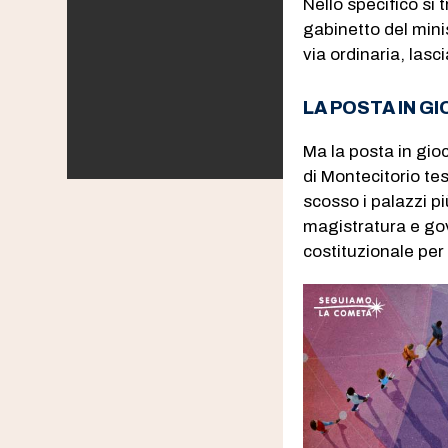
Nello specifico si 
gabinetto del mini
via ordinaria, lasc
LA POSTA IN G
Ma la posta in gioc
di Montecitorio te
scosso i palazzi pi
magistratura e gov
costituzionale per 