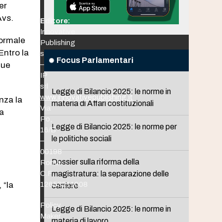
er
Avs.
Editore:
Innovative
formale
Publishing
“Entro la
srl
Focus Parlamentari
que
–
IP
srl
Legge di Bilancio 2025: le norme in
www.innovativepublishing.it
nza la
materia di Affari costituzionali
Via
la
Po,
Legge di Bilancio 2025: le norme per
16/B
le politiche sociali
–
00198
Dossier sulla riforma della
Roma
C.F.
magistratura: la separazione delle
 “la
12653211008
carriere
l
Policy
Legge di Bilancio 2025: le norme in
Maker
materia di lavoro