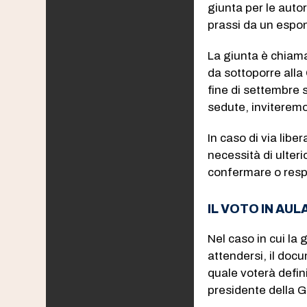
giunta per le auto
prassi da un espon
La giunta è chiama
da sottoporre all
fine di settembre 
sedute, inviteremo 
In caso di via libe
necessità di ulteri
confermare o resp
IL VOTO IN AU
Nel caso in cui la 
attendersi, il doc
quale voterà defin
presidente della G