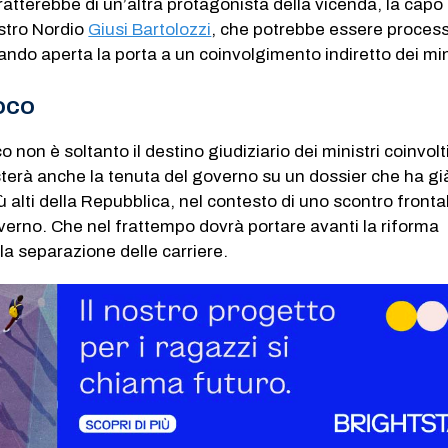
tratterebbe di un’altra protagonista della vicenda, la capo 
stro Nordio
Giusi Bartolozzi
, che potrebbe essere process
iando aperta la porta a un coinvolgimento indiretto dei min
IOCO
o non è soltanto il destino giudiziario dei ministri coinvolti
sterà anche la tenuta del governo su un dossier che ha gi
ù alti della Repubblica, nel contesto di uno scontro fronta
erno. Che nel frattempo dovrà portare avanti la riforma
la separazione delle carriere.