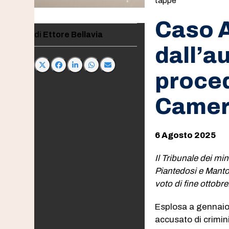
tappe
Caso A
Ettore Bellavia
dall’a
proced
Camer
6 Agosto 2025
Il Tribunale dei mi
Piantedosi e Mantov
voto di fine ottobre
Esplosa a gennaio
accusato di crimin