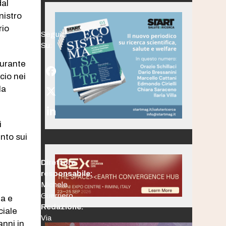
dal
nistro
rio
Seguici
Su:
durante
Facebook
cio nei
la
Twitter
(deprecated)
LinkedIn
i
unto sui
Direttore
responsabile:
Michele
Guerriero
ma e
Redazione:
ciale
Via
anni in