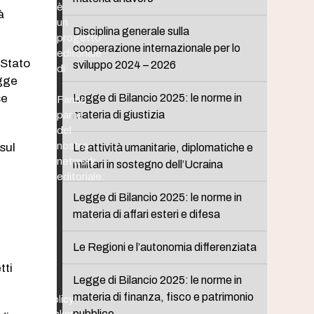
è
à
un
Disciplina generale sulla
progetto
cooperazione internazionale per lo
editoriale
 Stato
sviluppo 2024 – 2026
di
egge
se
Legge di Bilancio 2025: le norme in
Fanno
materia di giustizia
parte
del
nostro
 sul
Le attività umanitarie, diplomatiche e
network
r
militari in sostegno dell’Ucraina
editoriale:
Legge di Bilancio 2025: le norme in
materia di affari esteri e difesa
Le Regioni e l’autonomia differenziata
tti
Legge di Bilancio 2025: le norme in
materia di finanza, fisco e patrimonio
Policy
pubblico