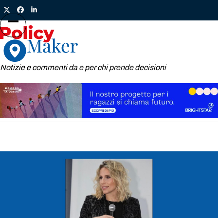
Skip
Twitter
Facebook
LinkedIn
to
content
Open
Close
mobile
mobile
menu
menu
Notizie e commenti da e per chi prende decisioni