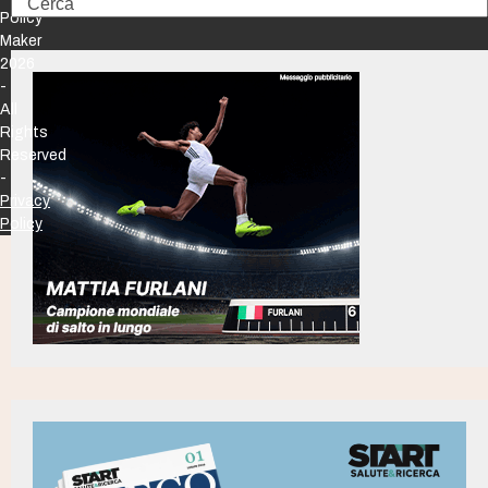
Search
Policy
Maker
2026
-
All
Rights
Reserved
-
Privacy
Policy