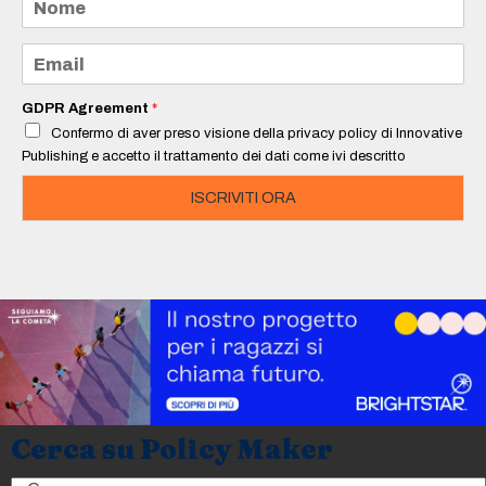
o
m
e
E
*
m
a
i
GDPR Agreement
*
l
Confermo di aver preso visione della privacy policy di Innovative
*
Publishing e accetto il trattamento dei dati come ivi descritto
ISCRIVITI ORA
Cerca su Policy Maker