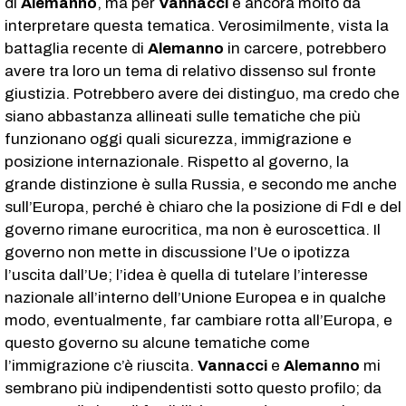
di
Alemanno
, ma per
Vannacci
è ancora molto da
interpretare questa tematica. Verosimilmente, vista la
battaglia recente di
Alemanno
in carcere, potrebbero
avere tra loro un tema di relativo dissenso sul fronte
giustizia. Potrebbero avere dei distinguo, ma credo che
siano abbastanza allineati sulle tematiche che più
funzionano oggi quali sicurezza, immigrazione e
posizione internazionale. Rispetto al governo, la
grande distinzione è sulla Russia, e secondo me anche
sull’Europa, perché è chiaro che la posizione di FdI e del
governo rimane eurocritica, ma non è euroscettica. Il
governo non mette in discussione l’Ue o ipotizza
l’uscita dall’Ue; l’idea è quella di tutelare l’interesse
nazionale all’interno dell’Unione Europea e in qualche
modo, eventualmente, far cambiare rotta all’Europa, e
questo governo su alcune tematiche come
l’immigrazione c’è riuscita.
Vannacci
e
Alemanno
mi
sembrano più indipendentisti sotto questo profilo; da