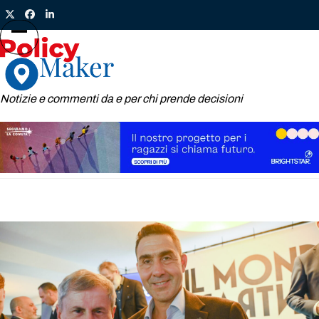
Skip
Twitter
Facebook
LinkedIn
to
content
Open
Close
mobile
mobile
menu
menu
Notizie e commenti da e per chi prende decisioni