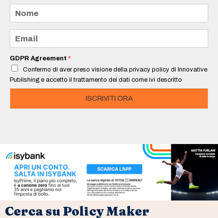
N
o
m
e
E
*
m
a
i
GDPR Agreement
*
l
Confermo di aver preso visione della privacy policy di Innovative
*
Publishing e accetto il trattamento dei dati come ivi descritto
ISCRIVITI ORA
Cerca su Policy Maker