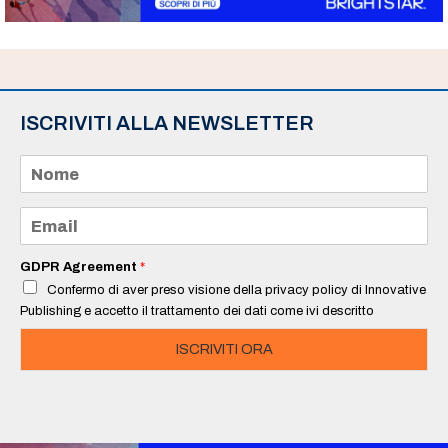
ISCRIVITI ALLA NEWSLETTER
N
o
m
e
E
*
m
a
i
GDPR Agreement
*
l
Confermo di aver preso visione della privacy policy di Innovative
*
Publishing e accetto il trattamento dei dati come ivi descritto
ISCRIVITI ORA