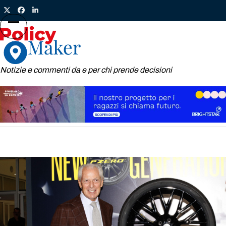
Skip
Twitter
Facebook
LinkedIn
to
content
Open
Close
mobile
mobile
menu
menu
Notizie e commenti da e per chi prende decisioni