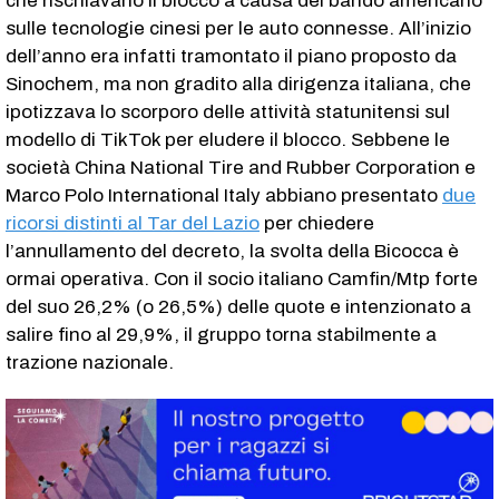
che rischiavano il blocco a causa del bando americano
sulle tecnologie cinesi per le auto connesse. All’inizio
dell’anno era infatti tramontato il piano proposto da
Sinochem, ma non gradito alla dirigenza italiana, che
ipotizzava lo scorporo delle attività statunitensi sul
modello di TikTok per eludere il blocco. Sebbene le
società China National Tire and Rubber Corporation e
Marco Polo International Italy abbiano presentato
due
ricorsi distinti al Tar del Lazio
per chiedere
l’annullamento del decreto, la svolta della Bicocca è
ormai operativa. Con il socio italiano Camfin/Mtp forte
del suo 26,2% (o 26,5%) delle quote e intenzionato a
salire fino al 29,9%, il gruppo torna stabilmente a
trazione nazionale.