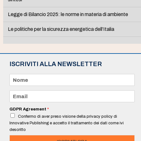
Legge di Bilancio 2025: le norme in materia di ambiente
Le politiche per la sicurezza energetica dell’Italia
ISCRIVITI ALLA NEWSLETTER
N
o
m
e
E
*
m
a
i
GDPR Agreement
*
l
Confermo di aver preso visione della privacy policy di
*
Innovative Publishing e accetto il trattamento dei dati come ivi
descritto