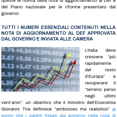
queste le novità della nota di aggiornamento al Def e
del Piano nazionale per le riforme presentato dal
governo.
TUTTI I NUMERI ESSENZIALI CONTENUTI NELLA
NOTA DI AGGIORNAMENTO AL DEF APPROVATA
DAL GOVERNO E INVIATA ALLE CAMERA
L’Italia deve
crescere “più
rapidamente
del resto
d’Europa” e
recuperare il
“terreno perso
negli ultimi
vent’anni”: un obiettivo che il ministro dell’Economia
Giovanni Tria definisce “ambizioso ma realistico”
al
punto che i paletti fissati dal governo nella nota di