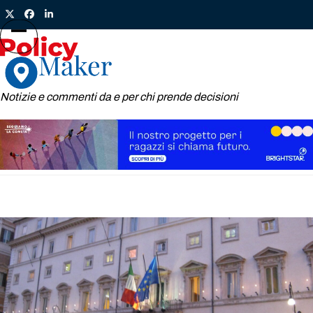
Skip
Twitter
Facebook
LinkedIn
to
content
Open
Close
mobile
mobile
menu
menu
Notizie e commenti da e per chi prende decisioni