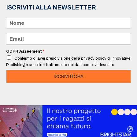
ISCRIVITI ALLA NEWSLETTER
N
o
m
e
E
*
m
a
i
GDPR Agreement
*
l
Confermo di aver preso visione della privacy policy di Innovative
*
Publishing e accetto il trattamento dei dati come ivi descritto
ISCRIVITI ORA