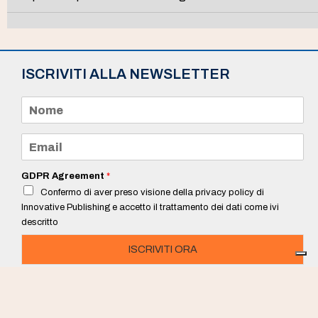
ISCRIVITI ALLA NEWSLETTER
N
o
m
e
E
*
m
a
i
GDPR Agreement
*
l
Confermo di aver preso visione della privacy policy di
*
Innovative Publishing e accetto il trattamento dei dati come ivi
descritto
ISCRIVITI ORA