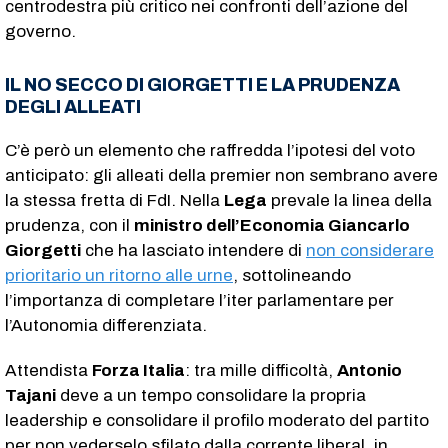
centrodestra più critico nei confronti dell’azione del
governo.
IL NO SECCO DI GIORGETTI E LA PRUDENZA
DEGLI ALLEATI
C’è però un elemento che raffredda l’ipotesi del voto
anticipato: gli alleati della premier non sembrano avere
la stessa fretta di FdI. Nella
Lega
prevale la linea della
prudenza, con il
ministro dell’Economia Giancarlo
Giorgetti
che ha lasciato intendere di
non considerare
prioritario un ritorno alle urne
, sottolineando
l’importanza di completare l’iter parlamentare per
l’Autonomia differenziata.
Attendista
Forza Italia
: tra mille difficoltà,
Antonio
Tajani
deve a un tempo consolidare la propria
leadership e consolidare il profilo moderato del partito
per non vederselo sfilato dalla corrente liberal, in