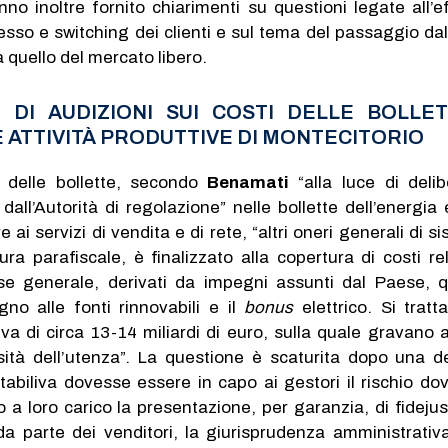
nno inoltre fornito chiarimenti su questioni legate all’ef
esso e switching dei clienti e sul tema del passaggio da
a quello del mercato libero.
O DI AUDIZIONI SUI COSTI DELLE BOLLET
 ATTIVITÀ PRODUTTIVE DI MONTECITORIO
 delle bollette, secondo
Benamati
“alla luce di delib
all’Autorità di regolazione” nelle bollette dell’energia e
e ai servizi di vendita e di rete, “altri oneri generali di si
tura parafiscale, è finalizzato alla copertura di costi rel
esse generale, derivati da impegni assunti dal Paese, q
gno alle fonti rinnovabili e il
bonus
elettrico. Si tratt
 di circa 13-14 miliardi di euro, sulla quale gravano 
sità dell’utenza”. La questione è scaturita dopo una d
stabiliva dovesse essere in capo ai gestori il rischio dov
a loro carico la presentazione, per garanzia, di fidejuss
 da parte dei venditori, la giurisprudenza amministrativ