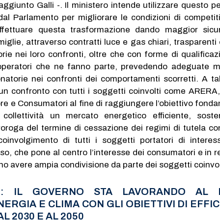
ggiunto Galli -. Il ministero intende utilizzare questo pe
l Parlamento per migliorare le condizioni di competiti
ffettuare questa trasformazione dando maggior sicu
amiglie, attraverso contratti luce e gas chiari, trasparent
rie nei loro confronti, oltre che con forme di qualificaz
operatori che ne fanno parte, prevedendo adeguate m
natorie nei confronti dei comportamenti scorretti. A tal
un confronto con tutti i soggetti coinvolti come ARER
ore e Consumatori al fine di raggiungere l’obiettivo fond
 collettività un mercato energetico efficiente, soste
roroga del termine di cessazione dei regimi di tutela co
coinvolgimento di tutti i soggetti portatori di interes
o, che pone al centro l’interesse dei consumatori e in r
no avere ampia condivisione da parte dei soggetti coinvolt
E): IL GOVERNO STA LAVORANDO AL 
ERGIA E CLIMA CON GLI OBIETTIVI DI EFFI
L 2030 E AL 2050