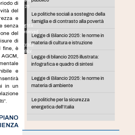
Maker
riodo di
2026
vità del
-
Le politiche sociali a sostegno della
rezza e
All
famiglia e di contrasto alla povertà
i e senza
Rights
Reserved
ione del
Legge di Bilancio 2025: le norme in
-
isure di
materia di cultura e istruzione
Privacy
 fine, è
Policy
A, AGCM,
Legge di bilancio 2025 illustrata:
amentale
infografica e quadro di sintesi
nibile e
nsentirà
Legge di Bilancio 2025: le norme in
materia di ambiente
si in un
elazione
Le politiche per la sicurezza
i”.
energetica dell’Italia
PIANO
CIENZA