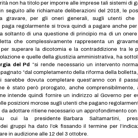
rità non ha titolo per imporre alle imprese tali sistemi di 
 in seguito alle richiamate deliberazioni del 2018, le pos
 gravare, per gli oneri generali, sugli utenti che
 paga regolarmente si trova quindi a pagare anche per
a soltanto di una questione di principio ma di un onere 
lletta che complessivamente rappresenta un gravame
o per superare la dicotomia e la contraddizione tra le p
golazione e quelle della giustizia amministrativa, ha sott
rgia del Pd
“si rende necessario un intervento norma
pagnato “dal completamento della riforma della bolletta, 
i sarebbe dovuta completare quest’anno con il passa
he è stato però prorogato, anche comprensibilmente, a
ne intende quindi fornire un indirizzo al Governo per ev
delle posizioni morose sugli utenti che pagano regolarment
e da adottare ritiene necessario un approfondimento con 
Su cui la presidente Barbara Saltamartini, pre
dei gruppi ha dato l’ok fissando il termine per l’indica
re in audizione alle 12 del 3 ottobre.