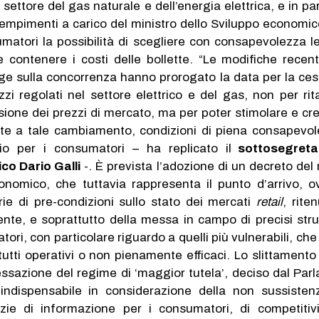
settore del gas naturale e dell’energia elettrica, e in pa
empimenti a carico del ministro dello Sviluppo economico
matori la possibilità di scegliere con consapevolezza le
 contenere i costi delle bollette. “Le modifiche rece
gge sulla concorrenza hanno prorogato la data per la ce
zi regolati nel settore elettrico e del gas, non per rita
ione dei prezzi di mercato, ma per poter stimolare e cre
te a tale cambiamento, condizioni di piena consapevo
gio per i consumatori – ha replicato il
sottosegretar
co Dario Galli
-. È prevista l’adozione di un decreto del 
onomico, che tuttavia rappresenta il punto d’arrivo, o
rie di pre-condizioni sullo stato dei mercati
retail
, rite
nte, e soprattutto della messa in campo di precisi str
ori, con particolare riguardo a quelli più vulnerabili, ch
utti operativi o non pienamente efficaci. Lo slittamento
essazione del regime di ‘maggior tutela’, deciso dal Par
indispensabile in considerazione della non sussisten
zie di informazione per i consumatori, di competitiv