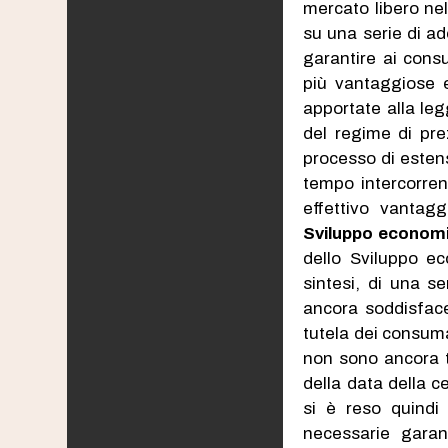
mercato libero nel 
su una serie di ad
garantire ai consu
più vantaggiose e
apportate alla le
del regime di prez
processo di estens
tempo intercorren
effettivo vantag
Sviluppo economi
dello Sviluppo ec
sintesi, di una se
ancora soddisface
tutela dei consumat
non sono ancora t
della data della c
si è reso quindi 
necessarie garan