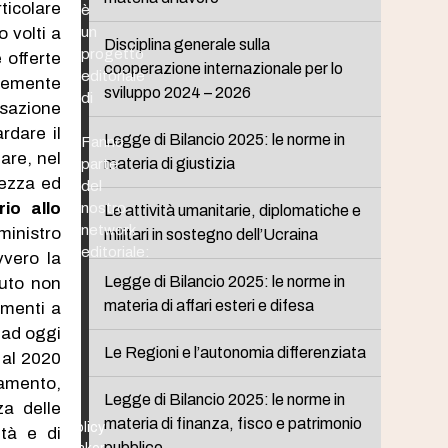
rticolare
è
 volti a
un
Disciplina generale sulla
progetto
 offerte
cooperazione internazionale per lo
editoriale
ntemente
sviluppo 2024 – 2026
di
ssazione
rdare il
Legge di Bilancio 2025: le norme in
Fanno
are, nel
materia di giustizia
parte
lezza ed
del
io allo
nostro
Le attività umanitarie, diplomatiche e
network
ministro
militari in sostegno dell’Ucraina
editoriale:
vvero la
Legge di Bilancio 2025: le norme in
nuto non
materia di affari esteri e difesa
umenti a
e ad oggi
Le Regioni e l’autonomia differenziata
 al 2020
lamento,
Legge di Bilancio 2025: le norme in
za delle
materia di finanza, fisco e patrimonio
Policy
ità e di
pubblico