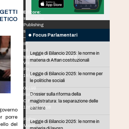
GGETTI
Editore:
ETICO
Innovative
Publishing
srl
Focus Parlamentari
–
IP
srl
Legge di Bilancio 2025: le norme in
www.innovativepublishing.it
materia di Affari costituzionali
Via
Po,
Legge di Bilancio 2025: le norme per
16/B
le politiche sociali
–
00198
Dossier sulla riforma della
Roma
C.F.
magistratura: la separazione delle
12653211008
carriere
 governo
r porre
Policy
Legge di Bilancio 2025: le norme in
ello del
Maker
materia di lavoro