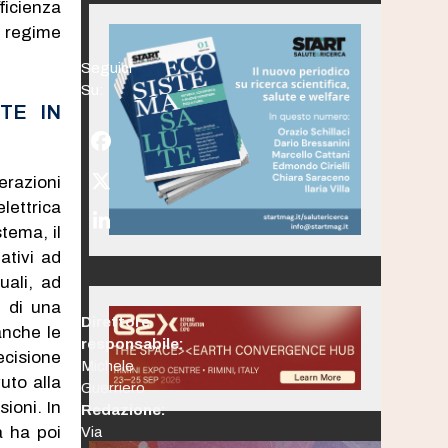
ficienza
l regime
Seguici
Su:
TE IN
Facebook
erazioni
Twitter
lettrica
(deprecated)
LinkedIn
stema, il
ativi ad
uali, ad
a di una
Direttore
anche le
responsabile:
ecisione
Michele
uto alla
Guerriero
ioni. In
Redazione:
a ha poi
Via