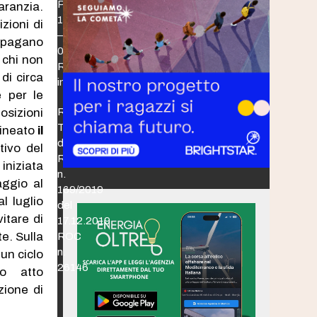
Po,
garanzia.
16/B
izioni di
–
 pagano
00198
 chi non
Roma
di circa
info@mailip.it
 per le
osizioni
Registrazione
Tribunale
olineato
il
di
tivo del
Roma
iniziata
n.
ggio al
169/2019
l luglio
del
itare di
17.12.2019
e. Sulla
ROC
n.
un ciclo
26146
so atto
zione di