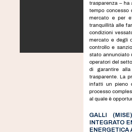
trasparenza – ha a
tempo concesso da
mercato e per e
tranquillità alle f
condizioni vessato
mercato e degli 
controllo e sanzio
stato annunciato 
operatori del sett
di garantire alla
trasparente. La p
infatti un pieno 
processo compless
al quale è opportu
GALLI (MIS
INTEGRATO EN
ENERGETICA A