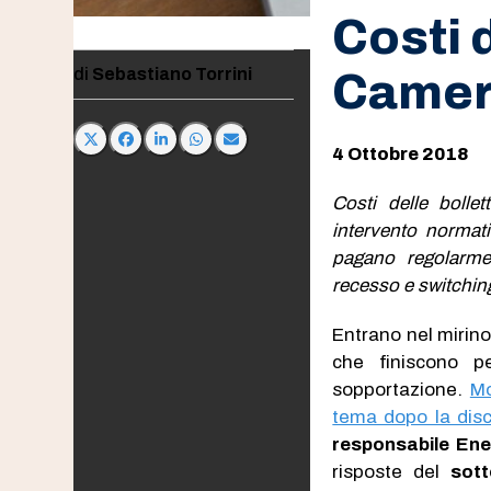
Costi d
Sebastiano Torrini
Camera
4 Ottobre 2018
Costi delle bolle
intervento normati
pagano regolarmen
recesso e switchin
Entrano nel mirino
che finiscono per
sopportazione.
Mo
tema dopo la disc
responsabile Ene
risposte del
sott