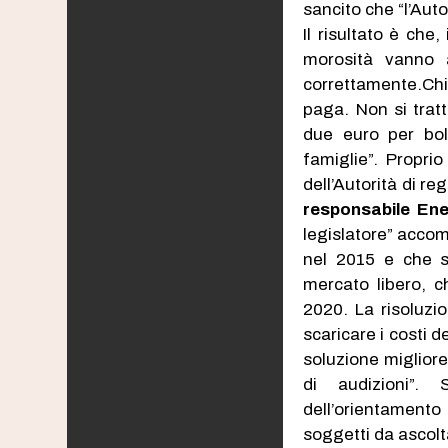
sancito che “l’Auto
Il risultato è che,
morosità vanno a
correttamente.Chi
paga. Non si tratt
due euro per bo
famiglie”. Propri
dell’Autorità di re
responsabile Ene
legislatore” accom
nel 2015 e che s
mercato libero, c
2020. La risoluzio
scaricare i costi 
soluzione miglior
di audizioni”. 
dell’orientamento 
soggetti da ascolta