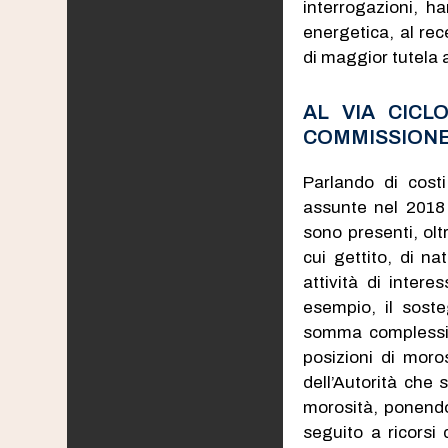
interrogazioni, ha
energetica, al rec
di maggior tutela 
AL VIA CICL
COMMISSIONE
Parlando di costi
assunte nel 2018 d
sono presenti, oltr
cui gettito, di na
attività di inter
esempio, il soste
somma complessiva
posizioni di moro
dell’Autorità che 
morosità, ponendo 
seguito a ricorsi