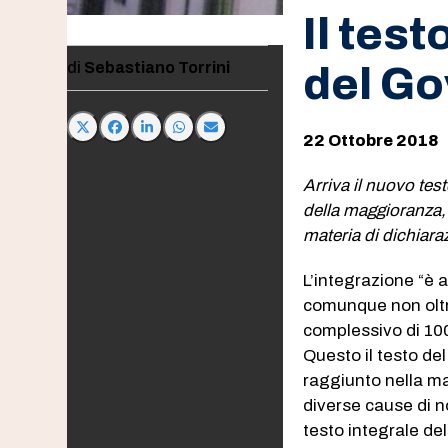
Il test
Sebastiano Torrini
del G
22 Ottobre 2018
Arriva il nuovo te
della maggioranza, 
materia di dichiara
L’integrazione “è 
comunque non oltre
complessivo di 100
Questo il testo del
raggiunto nella m
diverse cause di no
testo integrale del