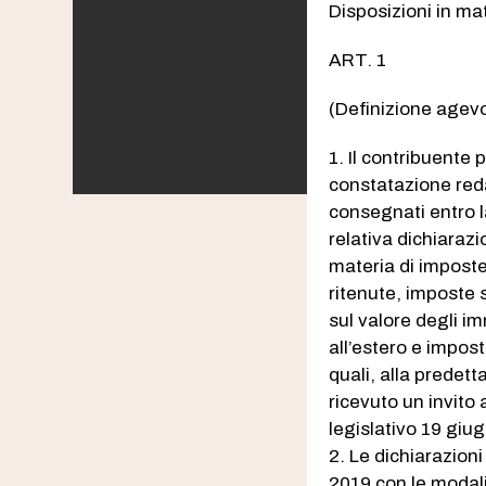
Disposizioni in mat
ART. 1
(Definizione agevo
1. Il contribuente 
constatazione redat
consegnati entro l
relativa dichiarazi
materia di imposte 
ritenute, imposte 
sul valore degli im
all’estero e impost
quali, alla predet
ricevuto un invito 
legislativo 19 giu
2. Le dichiarazion
2019 con le modali