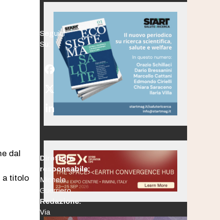
Seguici
Su:
Facebook
Twitter
(deprecated)
LinkedIn
e
ne dal
Direttore
responsabile:
 a titolo
Michele
Guerriero
Redazione:
Via