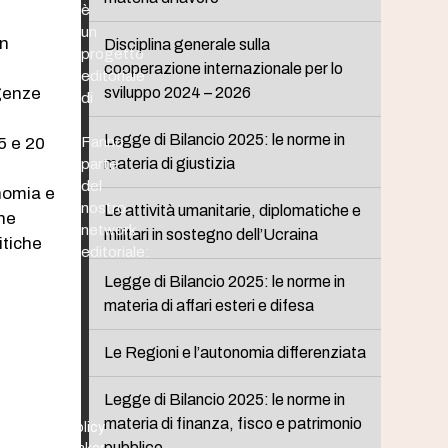
è
un
in
Disciplina generale sulla
progetto
cooperazione internazionale per lo
editoriale
igenze
sviluppo 2024 – 2026
di
Legge di Bilancio 2025: le norme in
15 e 20
Fanno
materia di giustizia
parte
del
onomia e
nostro
Le attività umanitarie, diplomatiche e
one
network
militari in sostegno dell’Ucraina
itiche
editoriale:
Legge di Bilancio 2025: le norme in
materia di affari esteri e difesa
Le Regioni e l’autonomia differenziata
Legge di Bilancio 2025: le norme in
materia di finanza, fisco e patrimonio
Policy
pubblico