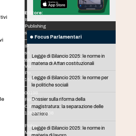
Editore:
tivi
Innovative
Publishing
srl
Focus Parlamentari
vi
–
IP
srl
Legge di Bilancio 2025: le norme in
www.innovativepublishing.it
materia di Affari costituzionali
Via
Po,
Legge di Bilancio 2025: le norme per
16/B
le politiche sociali
–
00198
le
Dossier sulla riforma della
Roma
C.F.
magistratura: la separazione delle
12653211008
carriere
Policy
Legge di Bilancio 2025: le norme in
Maker
materia di lavoro