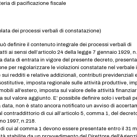
eria di pacificazione fiscale
lata dei processi verbali di constatazione)
può definire il contenuto integrale dei processi verbali di
ti ai sensi dell’articolo 24 della legge 7 gennaio 1929, n.
a data di entrata in vigore del presente decreto, present
one per regolarizzare le violazioni constatate nel verbale 
sui redditi e relative addizionali, contributi previdenziali 
sostitutive, imposta regionale sulle attività produttive, i
mobili all’estero, imposta sul valore delle attività finanziar
a sul valore aggiunto. E’ possibile definire solo i verbali pe
ta data, non è stato ancora notificato un avviso di accert
al contraddittorio di cui all’articolo 5, comma 1, del decret
gno 1997, n.218.
i di cui al comma 1 devono essere presentate entro il 31 
tà stabilite da un provvedimento del Direttore dell’Agenzi