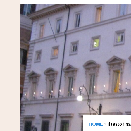
HOME
»
Il testo fin