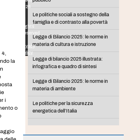
Maker
2026
-
Le politiche sociali a sostegno della
All
famiglia e di contrasto alla povertà
Rights
Reserved
Legge di Bilancio 2025: le norme in
-
materia di cultura e istruzione
Privacy
 4,
Policy
Legge di bilancio 2025 illustrata:
ando la
infografica e quadro di sintesi
in
e
Legge di Bilancio 2025: le norme in
mposta
materia di ambiente
ie
r i
Le politiche per la sicurezza
amento o
energetica dell’Italia
o
maggio
a delle