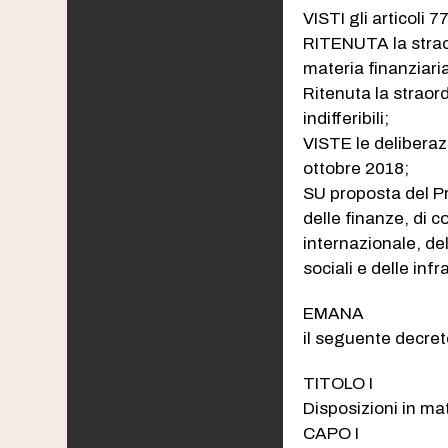
VISTI gli articoli 
RITENUTA la straor
materia finanziari
Ritenuta la straor
indifferibili;
VISTE le deliberazi
ottobre 2018;
SU proposta del Pr
delle finanze, di c
internazionale, del
sociali e delle infr
EMANA
il seguente decre
TITOLO I
Disposizioni in mat
CAPO I