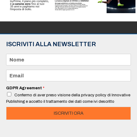
ISCRIVITI ALLA NEWSLETTER
N
o
m
e
E
*
m
a
i
GDPR Agreement
*
l
Confermo di aver preso visione della privacy policy di Innovative
*
Publishing e accetto il trattamento dei dati come ivi descritto
ISCRIVITI ORA