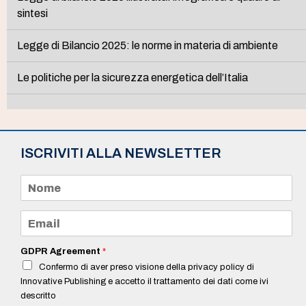
sintesi
Legge di Bilancio 2025: le norme in materia di ambiente
Le politiche per la sicurezza energetica dell’Italia
ISCRIVITI ALLA NEWSLETTER
N
o
m
e
E
*
m
a
i
GDPR Agreement
*
l
Confermo di aver preso visione della privacy policy di
*
Innovative Publishing e accetto il trattamento dei dati come ivi
descritto