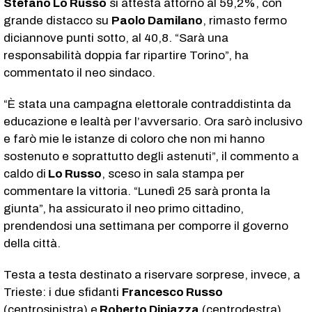
Stefano Lo Russo
si attesta attorno al 59,2%, con
grande distacco su
Paolo Damilano
, rimasto fermo
diciannove punti sotto, al 40,8. “Sarà una
responsabilità doppia far ripartire Torino”, ha
commentato il neo sindaco.
“È stata una campagna elettorale contraddistinta da
educazione e lealtà per l’avversario. Ora sarò inclusivo
e farò mie le istanze di coloro che non mi hanno
sostenuto e soprattutto degli astenuti”, il commento a
caldo di
Lo Russo
, sceso in sala stampa per
commentare la vittoria. “Lunedì 25 sarà pronta la
giunta”, ha assicurato il neo primo cittadino,
prendendosi una settimana per comporre il governo
della città.
Testa a testa destinato a riservare sorprese, invece, a
Trieste: i due sfidanti
Francesco Russo
(centrosinistra) e
Roberto Dipiazza
(centrodestra)