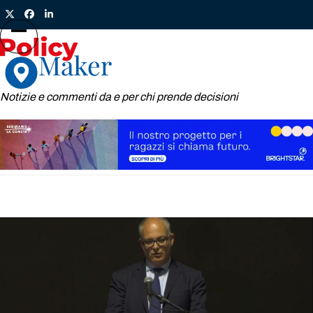
Skip
Twitter
Facebook
LinkedIn
to
content
Open
Close
mobile
mobile
menu
menu
Notizie e commenti da e per chi prende decisioni