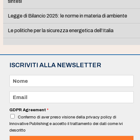
sintesi
Legge di Bilancio 2025: le norme in materia di ambiente
Le politiche per la sicurezza energetica dell’Italia
ISCRIVITI ALLA NEWSLETTER
N
o
m
e
E
*
m
a
i
GDPR Agreement
*
l
Confermo di aver preso visione della privacy policy di
*
Innovative Publishing e accetto il trattamento dei dati come ivi
descritto