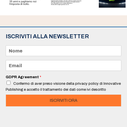
ISCRIVITI ALLA NEWSLETTER
N
o
m
e
E
*
m
a
i
GDPR Agreement
*
l
Confermo di aver preso visione della privacy policy di Innovative
*
Publishing e accetto il trattamento dei dati come ivi descritto
ISCRIVITI ORA