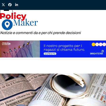
Skip
Twitter
Facebook
LinkedIn
to
content
Open
Close
mobile
mobile
menu
menu
Notizie e commenti da e per chi prende decisioni