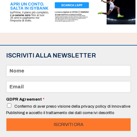
ISCRIVITI ALLA NEWSLETTER
N
o
m
e
E
*
m
a
i
GDPR Agreement
*
l
Confermo di aver preso visione della privacy policy di Innovative
*
Publishing e accetto il trattamento dei dati come ivi descritto
ISCRIVITI ORA