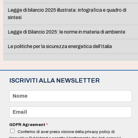
Legge di bilancio 2025 illustrata: infografica e quadro di
sintesi
Legge di Bilancio 2025: le norme in materia di ambiente
Le politiche per la sicurezza energetica dell’Italia
ISCRIVITI ALLA NEWSLETTER
N
o
m
e
E
*
m
a
i
GDPR Agreement
*
l
Confermo di aver preso visione della privacy policy di
*