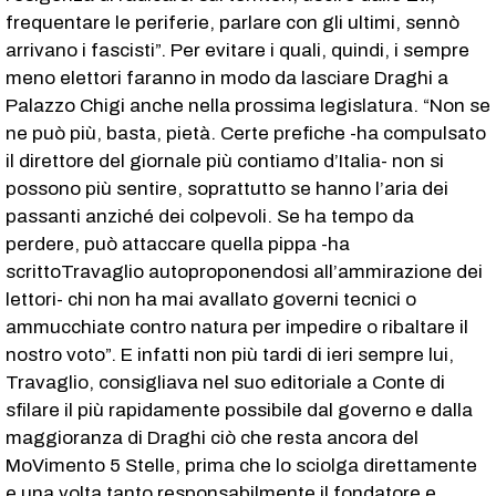
frequentare le periferie, parlare con gli ultimi, sennò
arrivano i fascisti”. Per evitare i quali, quindi, i sempre
meno elettori faranno in modo da lasciare Draghi a
Palazzo Chigi anche nella prossima legislatura. “Non se
ne può più, basta, pietà. Certe prefiche -ha compulsato
il direttore del giornale più contiamo d’Italia- non si
possono più sentire, soprattutto se hanno l’aria dei
passanti anziché dei colpevoli. Se ha tempo da
perdere, può attaccare quella pippa -ha
scrittoTravaglio autoproponendosi all’ammirazione dei
lettori- chi non ha mai avallato governi tecnici o
ammucchiate contro natura per impedire o ribaltare il
nostro voto”. E infatti non più tardi di ieri sempre lui,
Travaglio, consigliava nel suo editoriale a Conte di
sfilare il più rapidamente possibile dal governo e dalla
maggioranza di Draghi ciò che resta ancora del
MoVimento 5 Stelle, prima che lo sciolga direttamente
e una volta tanto responsabilmente il fondatore e