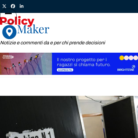
Skip
Twitter
Facebook
LinkedIn
to
content
Open
Close
mobile
mobile
menu
menu
Notizie e commenti da e per chi prende decisioni