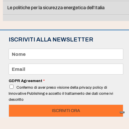
Le politiche per la sicurezza energetica dell’Italia
ISCRIVITI ALLA NEWSLETTER
N
o
m
e
E
*
m
a
i
GDPR Agreement
*
l
Confermo di aver preso visione della privacy policy di
*
Innovative Publishing e accetto il trattamento dei dati come ivi
descritto
ISCRIVITI ORA