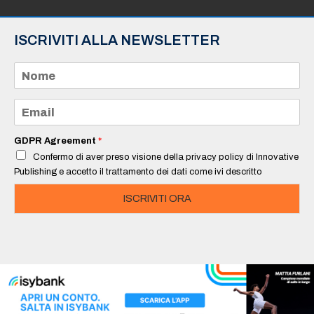
ISCRIVITI ALLA NEWSLETTER
N
o
m
e
E
*
m
a
i
GDPR Agreement
*
l
Confermo di aver preso visione della privacy policy di Innovative
*
Publishing e accetto il trattamento dei dati come ivi descritto
ISCRIVITI ORA