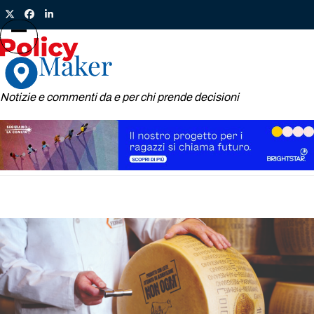
Skip
Twitter
Facebook
LinkedIn
to
content
Open
Close
mobile
mobile
menu
menu
Notizie e commenti da e per chi prende decisioni