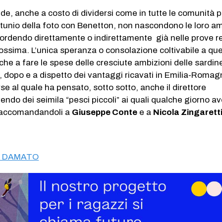
de, anche a costo di dividersi come in tutte le comunità p
rtunio della foto con Benetton, non nascondono le loro am
esordendo direttamente o indirettamente già nelle prove r
ossima. L’unica speranza o consolazione coltivabile a qu
è che a fare le spese delle cresciute ambizioni delle sardi
, dopo e a dispetto dei vantaggi ricavati in Emilia-Romagn
se al quale ha pensato, sotto sotto, anche il direttore
endo dei seimila “pesci piccoli” ai quali qualche giorno a
 raccomandandoli a
Giuseppe Conte
e a
Nicola Zingaretti
DI DAMATO