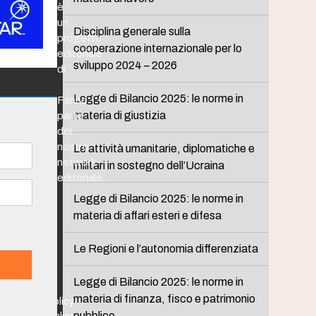
è
un
Disciplina generale sulla
progetto
cooperazione internazionale per lo
editoriale
sviluppo 2024 – 2026
di
Legge di Bilancio 2025: le norme in
Fanno
materia di giustizia
parte
del
nostro
Le attività umanitarie, diplomatiche e
network
militari in sostegno dell’Ucraina
editoriale:
Legge di Bilancio 2025: le norme in
materia di affari esteri e difesa
Le Regioni e l’autonomia differenziata
Legge di Bilancio 2025: le norme in
materia di finanza, fisco e patrimonio
Policy
pubblico