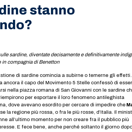
dine stanno
ando?
sulle sardine, diventate decisamente e definitivamente indig
oto in compagnia di Benetton
estione di sardine comincia a subirne o temerne gli effetti
 ancora il capo del Movimento 5 Stelle confessò di esser
rsi nella piazza romana di San Giovanni con le sardine c
iempirono per esportare il loro fenomeno antileghista
na, dove avevano esordito per cercare di impedire che
Ma
 la regione più rossa, o fra le più rosse, d’Italia. Il minis
enne all’ultimo momento per non creare fra il pubblico più
eresse. E fece bene, anche perché soltanto il giorno dop