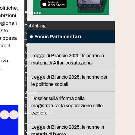
olitiche,
Editore:
bizioni
Innovative
egionali
Publishing
esto
srl
Focus Parlamentari
ne possa
–
a: il
IP
srl
Legge di Bilancio 2025: le norme in
www.innovativepublishing.it
veva
materia di Affari costituzionali
Via
.
Po,
Legge di Bilancio 2025: le norme per
16/B
le politiche sociali
–
00198
Dossier sulla riforma della
Roma
C.F.
magistratura: la separazione delle
12653211008
carriere
Policy
Legge di Bilancio 2025: le norme in
Maker
materia di lavoro