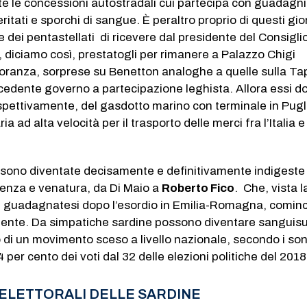
utte le concessioni autostradali cui partecipa con guadagni
tati e sporchi di sangue. È peraltro proprio di questi gior
e dei pentastellati di ricevere dal presidente del Consigli
, diciamo così, prestatogli per rimanere a Palazzo Chigi
anza, sorprese su Benetton analoghe a quelle sulla Tap
cedente governo a partecipazione leghista. Allora essi d
 rispettivamente, del gasdotto marino con terminale in Pugl
ria ad alta velocità per il trasporto delle merci fra l’Italia e
 sono diventate decisamente e definitivamente indigeste 
endenza e venatura, da Di Maio a
Roberto Fico
. Che, vista l
e guadagnatesi dopo l’esordio in Emilia-Romagna, comin
mente. Da simpatiche sardine possono diventare sanguis
 di un movimento sceso a livello nazionale, secondo i so
14 per cento dei voti dal 32 delle elezioni politiche del 2018
 ELETTORALI DELLE SARDINE