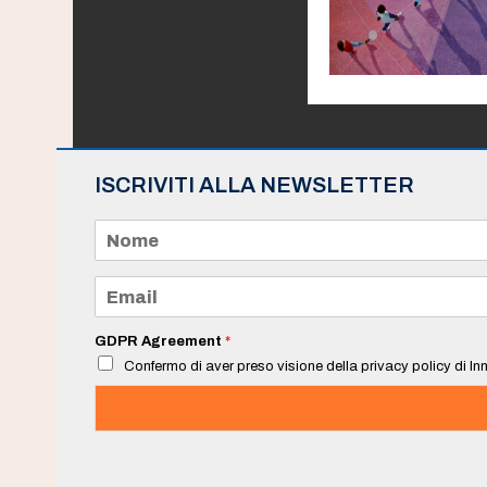
ISCRIVITI ALLA NEWSLETTER
N
o
m
e
E
*
m
a
i
GDPR Agreement
*
l
Confermo di aver preso visione della privacy policy di Inn
*