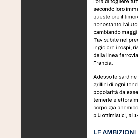
l’ora di togliere t
secondo loro immeri
queste ore il timor
nonostante l’aiuto
cambiando maggior
Tav subite nel pre
ingioiare i rospi,
della linea ferrovia
Francia.
Adesso le sardine
grillini di ogni t
popolarità da ess
temerle elettoral
corpo già anemico
più ottimistici, al 
LE AMBIZIONI