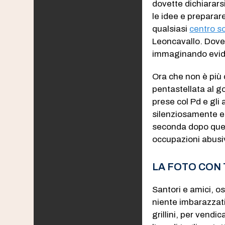
dovette dichiarars
le idee e preparar
qualsiasi
centro s
Leoncavallo. Dove 
immaginando eviden
Ora che non è più
pentastellata al go
prese col Pd e gli 
silenziosamente es
seconda dopo quel
occupazioni abusiv
LA FOTO CON
Santori e amici, os
niente imbarazzati
grillini, per vend