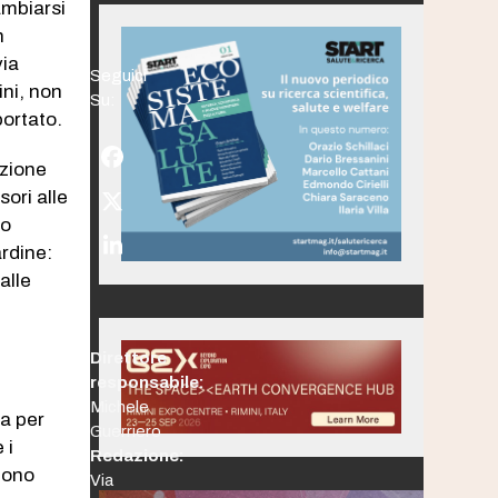
ambiarsi
n
via
Seguici
ini, non
Su:
portato.
Facebook
azione
sori alle
Twitter
to
(deprecated)
ardine:
LinkedIn
alle
Direttore
responsabile:
Michele
ta per
Guerriero
 i
Redazione:
edono
Via