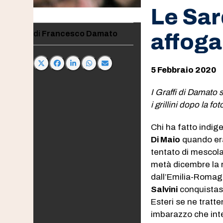
Le Sar
Francesco Damato
affog
5 Febbraio 2020
I Graffi di Damato 
i grillini dopo la f
Chi ha fatto indig
Di Maio
quando era
tentato di mescola
metà dicembre la r
dall’Emilia-Romag
Salvini
conquistasse
Esteri se ne tratt
imbarazzo che int