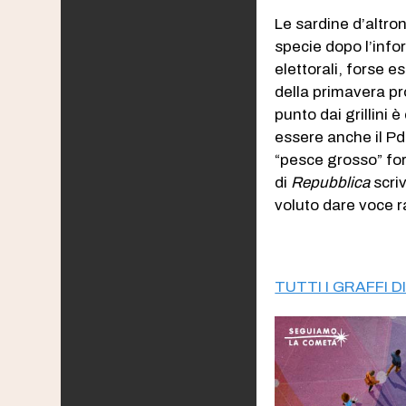
Le sardine d’altron
specie dopo l’info
elettorali, forse 
della primavera pr
punto dai grillini 
essere anche il Pd
“pesce grosso” for
di
Repubblica
scriv
voluto dare voce
TUTTI I GRAFFI 