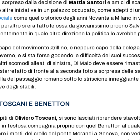
i sorpreso dalla decisione di
Mattia Santori
e amici di sc
e altre iniziative in un palazzo occupato, come adepti di u
ociale
come quello storico degli anni Novanta a Milano in 
peraltro si era fatto le ossa da giovanissimo proprio Salv
temente in quale altra direzione la politica lo avrebbe 
 capo del movimento grillino, e neppure capo della deleg
verno, e si sta forse godendo le difficoltà dei suoi succes
altri scomodi alleati di sinistra, Di Maio deve essere rimas
terrefatto di fronte alla seconda foto a sorpresa delle s
la del passaggio romano sotto lo striscione inneggiante 
e degli stabili.
 TOSCANI E BENETTON
piti di
Oliviero Toscani,
si sono lasciati riprendere stavol
 in festosa compagnia proprio con quel Benetton al quale
icare i morti del crollo del ponte Morandi a Genova, non v