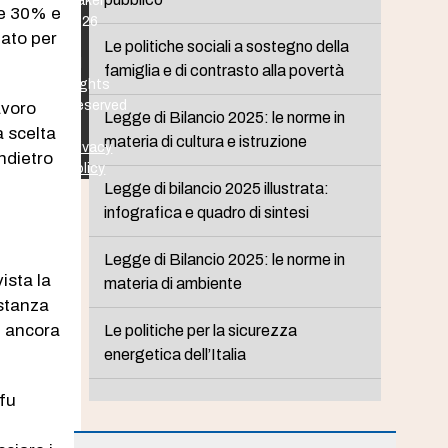
Maker
le 30% e
2026
tato per
-
Le politiche sociali a sostegno della
All
famiglia e di contrasto alla povertà
Rights
Reserved
avoro
Legge di Bilancio 2025: le norme in
-
a scelta
materia di cultura e istruzione
Privacy
ndietro
Policy
Legge di bilancio 2025 illustrata:
infografica e quadro di sintesi
Legge di Bilancio 2025: le norme in
ista la
materia di ambiente
ostanza
i ancora
Le politiche per la sicurezza
energetica dell’Italia
l fu
i