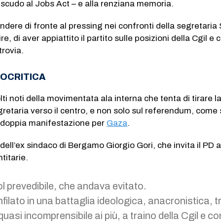
a scudo al Jobs Act – e alla renziana memoria.
ndere di fronte al pressing nei confronti della segretaria 
re, di aver appiattito il partito sulle posizioni della Cgil e
trovia.
TOCRITICA
lti noti della movimentata ala interna che tenta di tirare l
gretaria verso il centro, e non solo sul referendum, come s
a doppia manifestazione per
Gaza
.
 dell’ex sindaco di Bergamo Giorgio Gori, che invita il PD a
titarie.
l prevedibile, che andava evitato.
 infilato in una battaglia ideologica, anacronistica, 
quasi incomprensibile ai più, a traino della Cgil e co