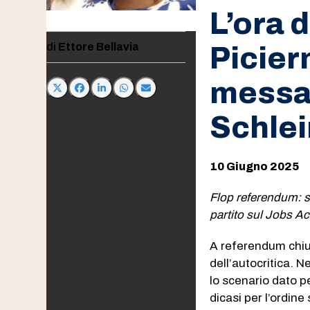
L’ora d
Ettore Bellavia
Picier
messag
Schlei
10 Giugno 2025
Flop referendum: sca
partito sul Jobs Act
A referendum chius
dell’autocritica. 
lo scenario dato pe
dicasi per l’ordine