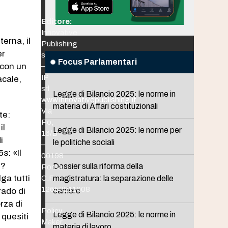
Editore:
Innovative
erna, il
Publishing
er
srl
Focus Parlamentari
 con un
–
IP
acale,
srl
Legge di Bilancio 2025: le norme in
www.innovativepublishing.it
materia di Affari costituzionali
Via
te:
Po,
il
Legge di Bilancio 2025: le norme per
16/B
i
le politiche sociali
–
s: «Il
00198
i?
Dossier sulla riforma della
Roma
ga tutti
C.F.
magistratura: la separazione delle
12653211008
rado di
carriere
rza di
Policy
Legge di Bilancio 2025: le norme in
 quesiti
Maker
materia di lavoro