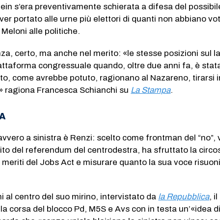
ein s’era preventivamente schierata a difesa del possibi
ver portato alle urne più elettori di quanti non abbiano vo
a Meloni alle politiche.
nza, certo, ma anche nel merito: «le stesse posizioni sul l
attaforma congressuale quando, oltre due anni fa, è stat
tito, come avrebbe potuto, ragionano al Nazareno, tirarsi i
» ragiona Francesca Schianchi su
La Stampa
.
A
vvero a sinistra è Renzi: scelto come frontman del “no”, v
ito del referendum del centrodestra, ha sfruttato la circ
 i meriti del Jobs Act e misurare quanto la sua voce risuon
 al centro del suo mirino, intervistato da
la Repubblica
, i
la corsa del blocco Pd, M5S e Avs con in testa un’«idea d