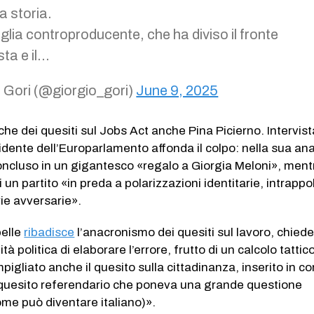
a storia.
lia controproducente, che ha diviso il fronte
ta e il…
 Gori (@giorgio_gori)
June 9, 2025
tiche dei quesiti sul Jobs Act anche Pina Picierno. Intervist
idente dell’Europarlamento affonda il colpo: nella sua anali
ncluso in un gigantesco «regalo a Giorgia Meloni», mentr
un partito «in preda a polarizzazioni identitarie, intrappo
rie avversarie».
pelle
ribadisce
l’anacronismo dei quesiti sul lavoro, chied
tà politica di elaborare l’errore, frutto di un calcolo tattic
mpigliato anche il quesito sulla cittadinanza, inserito in co
o quesito referendario che poneva una grande questione
ome può diventare italiano)».