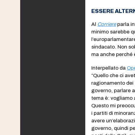
ESSERE ALTER
Al
Corriere
parla in
minimo sarebbe que
l’europarlamentare
sindacato. Non sol
ma anche perché è
Interpellato da
Op
“Quello che ci avet
ragionamento dei c
governo, parlare a
tema è: vogliamo a
Questo mi preoccup
i partiti di minora
avere un’elaborazi
governo, quindi pe