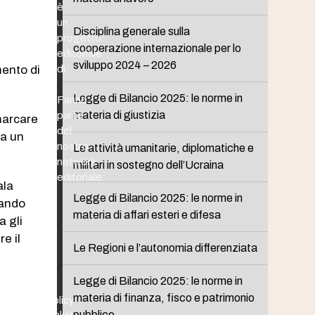
è
un
Disciplina generale sulla
progetto
cooperazione internazionale per lo
editoriale
sviluppo 2024 – 2026
mento di
di
Legge di Bilancio 2025: le norme in
Fanno
materia di giustizia
parte
marcare
del
ia un
nostro
Le attività umanitarie, diplomatiche e
network
militari in sostegno dell’Ucraina
editoriale:
ala
Legge di Bilancio 2025: le norme in
uando
materia di affari esteri e difesa
a gli
e il
Le Regioni e l’autonomia differenziata
Legge di Bilancio 2025: le norme in
materia di finanza, fisco e patrimonio
Policy
pubblico