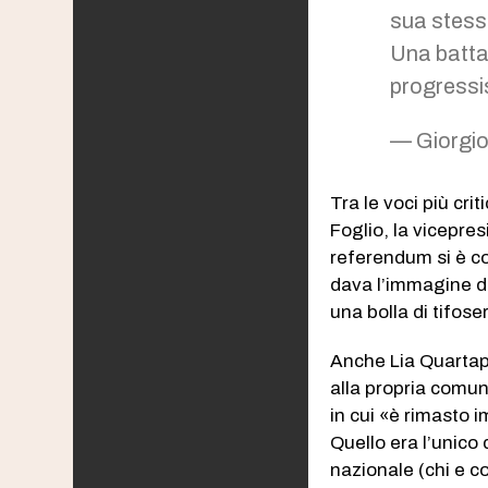
sua stess
Una battag
progressis
— Giorgio
Tra le voci più cri
Foglio, la vicepres
referendum si è co
dava l’immagine di 
una bolla di tifose
Anche Lia Quarta
alla propria comuni
in cui «è rimasto i
Quello era l’unic
nazionale (chi e c