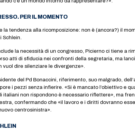
quando c’è un mondo intorno da rappresentare?».
ESSO. PER IL MOMENTO
le la tendenza alla ricomposizione: non è (ancora?) il mo
i Schlein.
clude la necessità di un congresso, Picierno ci tiene a ri
so atti di sfiducia nei confronti della segretaria, ma lanc
n vuol dire silenziare le divergenze».
esidente del Pd Bonaccini, riferimento, suo malgrado, dell’
pore i pezzi senza infierire. «Si è mancato l’obiettivo e q
li italiani non rispondono è necessario riflettere», ma fren
stra, confermando che «il lavoro e i diritti dovranno esser
 nuovo centrosinistra».
CHLEIN