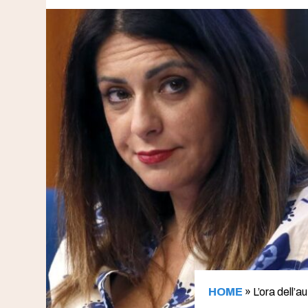
HOME
»
L’ora dell’a