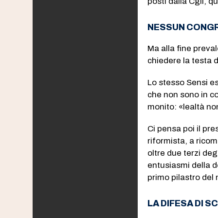
posti dalla Cgil, 
NESSUN CONGR
Ma alla fine preva
chiedere la testa d
Lo stesso Sensi es
che non sono in cor
monito: «lealtà no
Ci pensa poi il pr
riformista, a ricom
oltre due terzi deg
entusiasmi della de
primo pilastro del
LA DIFESA DI S