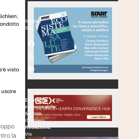
Schlein,
Seguici
 condotto
Su:
Facebook
Twitter
a
(deprecated)
’è visto
LinkedIn
 uscire
Direttore
responsabile:
Michele
Guerriero
troppo
Redazione:
Via
ntro la