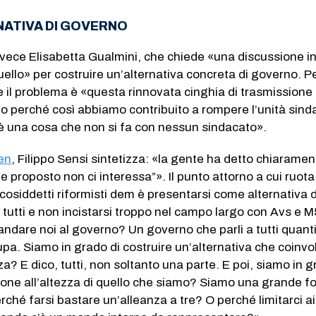
NATIVA DI GOVERNO
vece Elisabetta Gualmini, che chiede «una discussione int
llo» per costruire un’alternativa concreta di governo. P
 il problema è «questa rinnovata cinghia di trasmissione
o perché così abbiamo contribuito a rompere l’unità sind
 una cosa che non si fa con nessun sindacato».
en
, Filippo Sensi sintetizza: «la gente ha detto chiaramen
e proposto non ci interessa”». Il punto attorno a cui ruota 
osiddetti riformisti dem è presentarsi come alternativa d
 tutti e non incistarsi troppo nel campo largo con Avs e M5
ndare noi al governo? Un governo che parli a tutti quant
a. Siamo in grado di costruire un’alternativa che coinvol
nza? E dico, tutti, non soltanto una parte. E poi, siamo in g
one all’altezza di quello che siamo? Siamo una grande fo
rché farsi bastare un’alleanza a tre? O perché limitarci ai