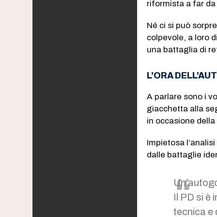
riformista a far d
Né ci si può sorpre
colpevole, a loro di
una battaglia di re
L’ORA DELL’AU
A parlare sono i vo
giacchetta alla se
in occasione dell
Impietosa l’analisi
dalle battaglie iden
Un autogo
Il PD si è
tecnica e 