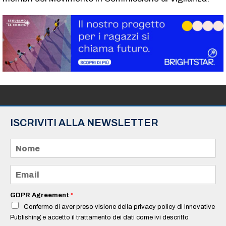
ISCRIVITI ALLA NEWSLETTER
N
o
m
e
E
*
m
a
i
GDPR Agreement
*
l
Confermo di aver preso visione della privacy policy di Innovative
*
Publishing e accetto il trattamento dei dati come ivi descritto