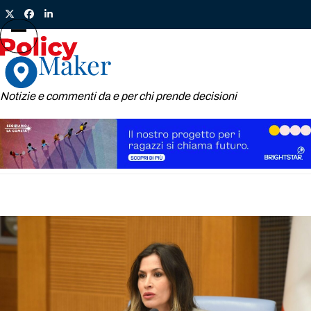
Skip
Twitter
Facebook
LinkedIn
to
content
Open
Close
mobile
mobile
menu
menu
Notizie e commenti da e per chi prende decisioni