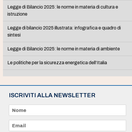
Legge di Bilancio 2025: le norme in materia di cultura e
istruzione
Legge di bilancio 2025 illustrata: infografica e quadro di
sintesi
Legge di Bilancio 2025: le norme in materia di ambiente
Le politiche per la sicurezza energetica dell’Italia
ISCRIVITI ALLA NEWSLETTER
N
o
m
e
E
*
m
a