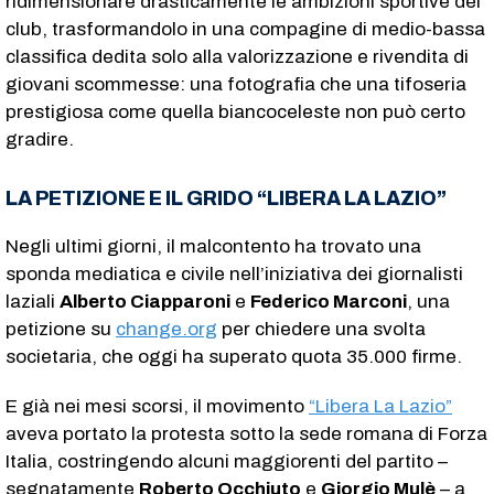
ridimensionare drasticamente le ambizioni sportive del
club, trasformandolo in una compagine di medio-bassa
classifica dedita solo alla valorizzazione e rivendita di
giovani scommesse: una fotografia che una tifoseria
prestigiosa come quella biancoceleste non può certo
gradire.
LA PETIZIONE E IL GRIDO “LIBERA LA LAZIO”
Negli ultimi giorni, il malcontento ha trovato una
sponda mediatica e civile nell’iniziativa dei giornalisti
laziali
Alberto Ciapparoni
e
Federico Marconi
, una
petizione su
change.org
per chiedere una svolta
societaria, che oggi ha superato quota 35.000 firme.
E già nei mesi scorsi, il movimento
“Libera La Lazio”
aveva portato la protesta sotto la sede romana di Forza
Italia, costringendo alcuni maggiorenti del partito –
segnatamente
Roberto Occhiuto
e
Giorgio Mulè
– a