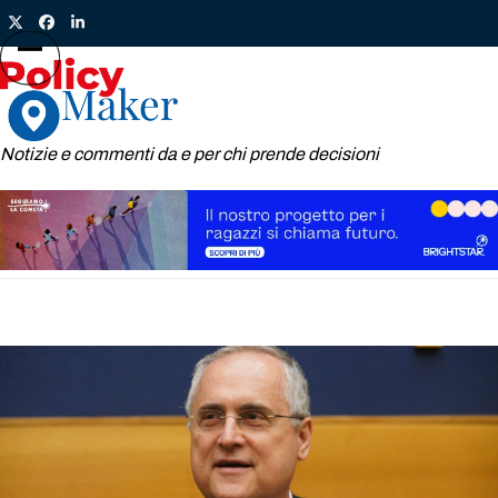
Skip
Twitter
Facebook
LinkedIn
to
content
Open
Close
mobile
mobile
menu
menu
Notizie e commenti da e per chi prende decisioni