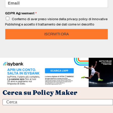
E
*
m
a
i
GDPR Agreement
*
l
Confermo di aver preso visione della privacy policy di Innovative
*
Publishing e accetto il trattamento dei dati come ivi descritto
ISCRIVITI ORA
Cerca su Policy Maker
Search