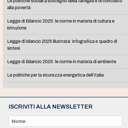
Le politiche sociali a sostegno della famiglia e di contrasto
alla povertà
Legge di Bilancio 2025: le norme in materia di cultura e
istruzione
Legge di bilancio 2025 illustrata: infografica e quadro di
sintesi
Legge di Bilancio 2025: le norme in materia di ambiente
Le politiche per la sicurezza energetica dell’Italia
ISCRIVITI ALLA NEWSLETTER
N
o
m