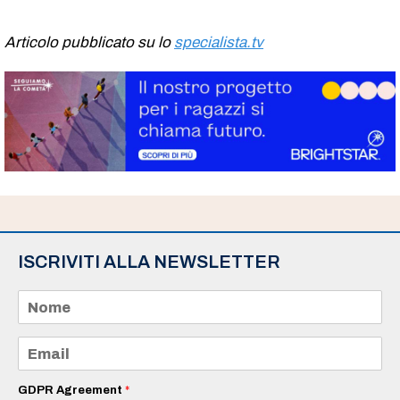
Articolo pubblicato su lo
specialista.tv
ISCRIVITI ALLA NEWSLETTER
N
o
m
e
E
*
m
a
i
GDPR Agreement
*