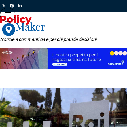
Skip
Twitter
Facebook
LinkedIn
to
content
Open
Close
mobile
mobile
menu
menu
Notizie e commenti da e per chi prende decisioni