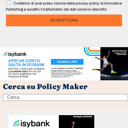
l
Confermo di aver preso visione della privacy policy di Innovative
*
Publishing e accetto il trattamento dei dati come ivi descritto
ISCRIVITI ORA
Cerca su Policy Maker
Search