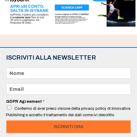
ISCRIVITI ALLA NEWSLETTER
N
o
m
e
E
*
m
a
i
GDPR Agreement
*
l
Confermo di aver preso visione della privacy policy di Innovative
*
Publishing e accetto il trattamento dei dati come ivi descritto
ISCRIVITI ORA