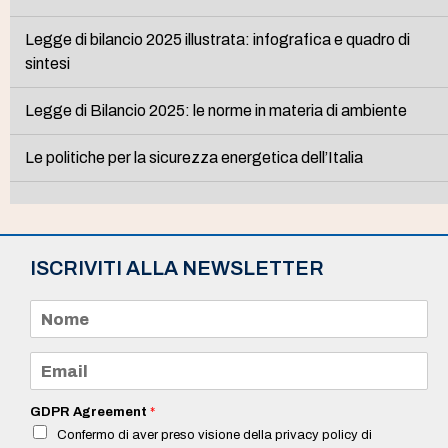
Legge di bilancio 2025 illustrata: infografica e quadro di
sintesi
Legge di Bilancio 2025: le norme in materia di ambiente
Le politiche per la sicurezza energetica dell’Italia
ISCRIVITI ALLA NEWSLETTER
N
o
m
e
E
*
m
a
i
GDPR Agreement
*
l
Confermo di aver preso visione della privacy policy di
*