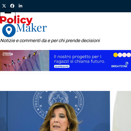
Skip
Twitter
Facebook
LinkedIn
to
content
Open
Close
mobile
mobile
menu
menu
Notizie e commenti da e per chi prende decisioni