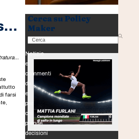
Cerca su Policy
as…
Maker
Search
Notizie
stratura…
e
commenti
ste
da
attutto
e
di farsi
nte,
per
chi
prende
decisioni