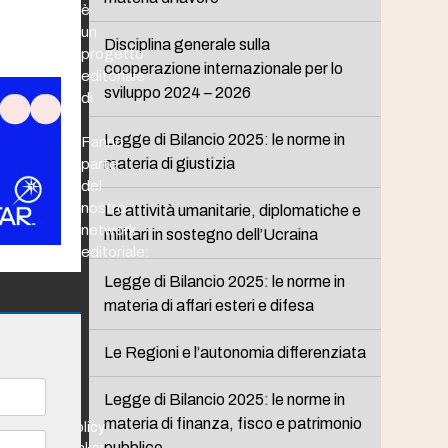
è
un
Disciplina generale sulla
progetto
cooperazione internazionale per lo
editoriale
sviluppo 2024 – 2026
di
Legge di Bilancio 2025: le norme in
Fanno
materia di giustizia
parte
del
nostro
Le attività umanitarie, diplomatiche e
network
militari in sostegno dell’Ucraina
editoriale:
Legge di Bilancio 2025: le norme in
materia di affari esteri e difesa
Le Regioni e l’autonomia differenziata
Legge di Bilancio 2025: le norme in
materia di finanza, fisco e patrimonio
Policy
pubblico