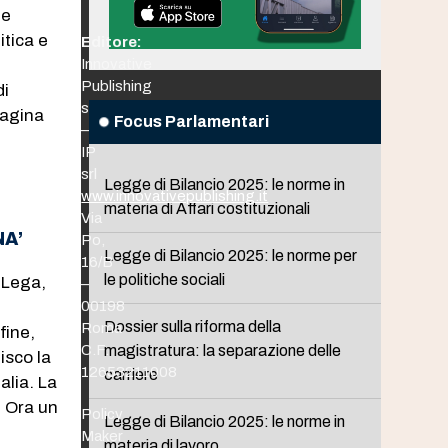
he
itica e
Editore:
Innovative
Publishing
di
srl
pagina
Focus Parlamentari
–
IP
srl
Legge di Bilancio 2025: le norme in
www.innovativepublishing.it
materia di Affari costituzionali
Via
NA’
Po,
Legge di Bilancio 2025: le norme per
16/B
le politiche sociali
a Lega,
–
00198
Dossier sulla riforma della
Roma
fine,
C.F.
magistratura: la separazione delle
isco la
12653211008
carriere
alia. La
. Ora un
Policy
Legge di Bilancio 2025: le norme in
Maker
materia di lavoro