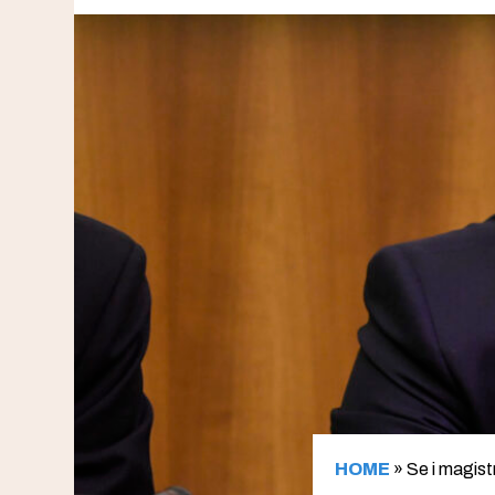
HOME
»
Se i magist