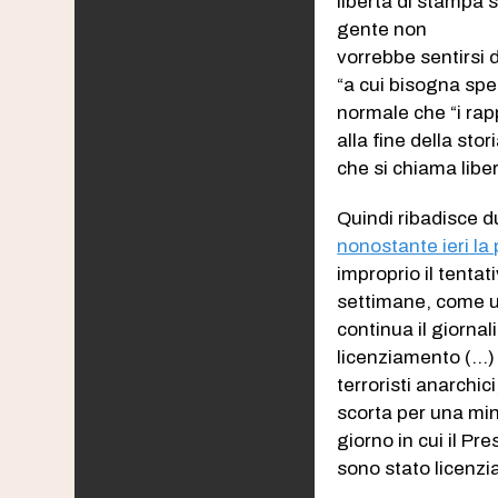
libertà di stampa si
gente non
vorrebbe sentirsi 
“a cui bisogna spe
normale che “i rap
alla fine della st
che si chiama libe
Quindi ribadisce d
nonostante ieri la 
improprio il tentat
settimane, come un
continua il giornal
licenziamento (…) 
terroristi anarchi
scorta per una min
giorno in cui il Pr
sono stato licenzi