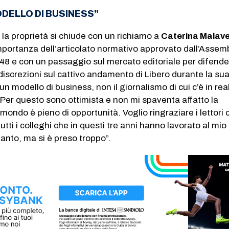
ODELLO DI BUSINESS”
 la proprietà si chiude con un richiamo a
Caterina Malav
importanza dell’articolato normativo approvato dall’Assem
48 e con un passaggio sul mercato editoriale per difende
ndiscrezioni sul cattivo andamento di Libero durante la su
 un modello di business, non il giornalismo di cui c’è in re
er questo sono ottimista e non mi spaventa affatto la
mondo è pieno di opportunità. Voglio ringraziare i lettori 
 tutti i colleghi che in questi tre anni hanno lavorato al mio
tanto, ma si è preso troppo”.