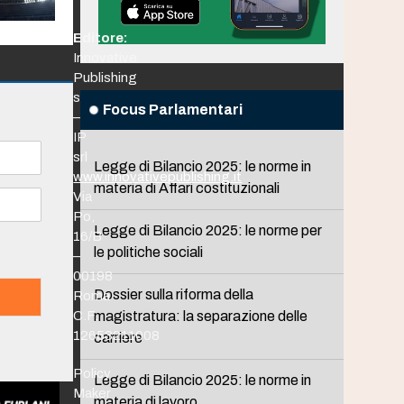
Editore:
Innovative
Publishing
srl
Focus Parlamentari
–
IP
srl
Legge di Bilancio 2025: le norme in
www.innovativepublishing.it
materia di Affari costituzionali
Via
Po,
Legge di Bilancio 2025: le norme per
16/B
le politiche sociali
–
00198
Dossier sulla riforma della
Roma
C.F.
magistratura: la separazione delle
12653211008
carriere
Policy
Legge di Bilancio 2025: le norme in
Maker
materia di lavoro