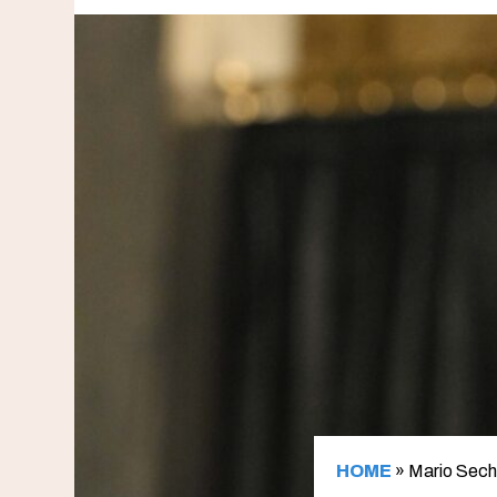
HOME
»
Mario Sechi 