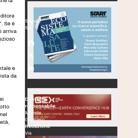
che la
editore
Seguici
”. Se è
Su:
i arriva
rezioso
Facebook
Twitter
(deprecated)
ntale e
LinkedIn
vista da
ei
Direttore
responsabile:
otto
Michele
nel
Guerriero
ietà,
Redazione:
Via