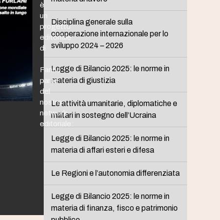
è
un
Disciplina generale sulla
progetto
cooperazione internazionale per lo
editoriale
sviluppo 2024 – 2026
di
Legge di Bilancio 2025: le norme in
Fanno
materia di giustizia
parte
del
nostro
Le attività umanitarie, diplomatiche e
network
militari in sostegno dell’Ucraina
editoriale:
Legge di Bilancio 2025: le norme in
materia di affari esteri e difesa
Le Regioni e l’autonomia differenziata
Legge di Bilancio 2025: le norme in
materia di finanza, fisco e patrimonio
pubblico