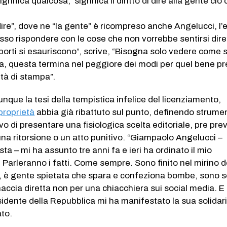
gnifica qualcosa, significa il diritto di dire alla gente ciò 
dire”, dove ne “la gente” è ricompreso anche Angelucci, l’
sso rispondere con le cose che non vorrebbe sentirsi dire
porti si esauriscono”, scrive, “Bisogna solo vedere come s
oria, questa termina nel peggiore dei modi per quel bene p
rtà di stampa”.
unque la tesi della tempistica infelice del licenziamento,
proprietà
abbia già ribattuto sul punto, definendo strume
ivo di presentare una fisiologica scelta editoriale, pre pre
a ritorsione o un atto punitivo. “Giampaolo Angelucci –
ista – mi ha assunto tre anni fa e ieri ha ordinato il mio
Parleranno i fatti. Come sempre. Sono finito nel mirino d
ci, è gente spietata che spara e confeziona bombe, sono s
accia diretta non per una chiacchiera sui social media. E 
esidente della Repubblica mi ha manifestato la sua solidar
ato.