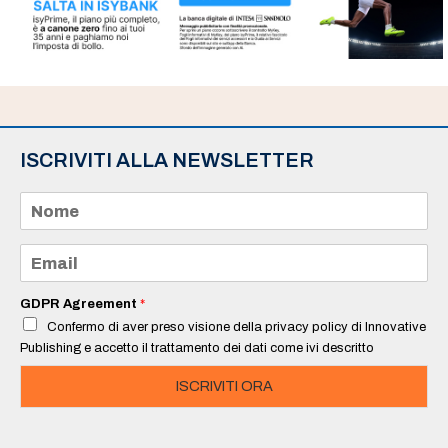
ISCRIVITI ALLA NEWSLETTER
N
o
m
e
E
*
m
a
i
GDPR Agreement
*
l
Confermo di aver preso visione della privacy policy di Innovative
*
Publishing e accetto il trattamento dei dati come ivi descritto
ISCRIVITI ORA