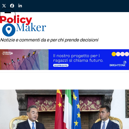
Skip
Twitter
Facebook
LinkedIn
to
content
Open
Close
mobile
mobile
menu
menu
Notizie e commenti da e per chi prende decisioni