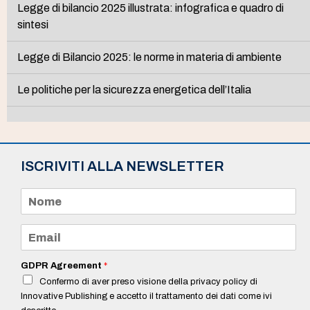
Legge di bilancio 2025 illustrata: infografica e quadro di
sintesi
Legge di Bilancio 2025: le norme in materia di ambiente
Le politiche per la sicurezza energetica dell’Italia
ISCRIVITI ALLA NEWSLETTER
N
o
m
e
E
*
m
a
i
GDPR Agreement
*
l
Confermo di aver preso visione della privacy policy di
*
Innovative Publishing e accetto il trattamento dei dati come ivi