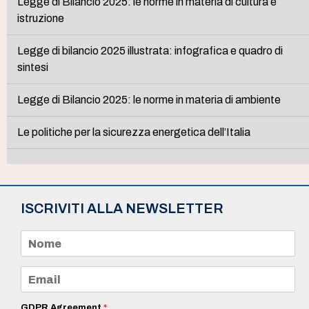
Legge di Bilancio 2025: le norme in materia di cultura e
istruzione
Legge di bilancio 2025 illustrata: infografica e quadro di
sintesi
Legge di Bilancio 2025: le norme in materia di ambiente
Le politiche per la sicurezza energetica dell’Italia
ISCRIVITI ALLA NEWSLETTER
N
o
m
e
E
*
m
a
i
GDPR Agreement
*