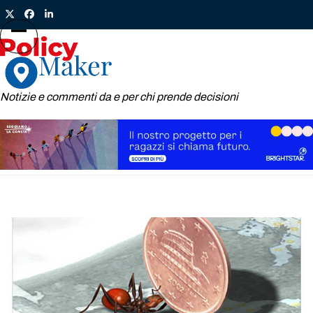
Skip
Twitter
Facebook
LinkedIn
to
content
Open
Close
mobile
mobile
menu
menu
Notizie e commenti da e per chi prende decisioni