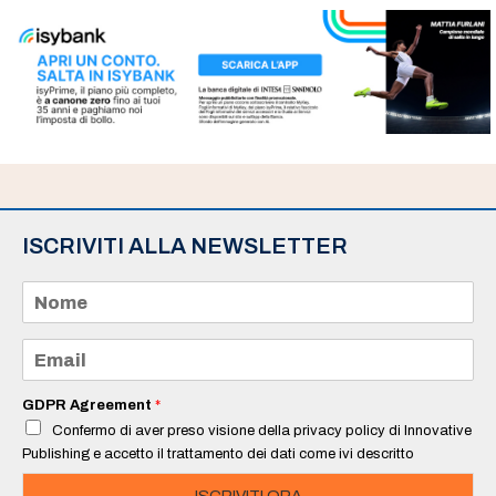
ISCRIVITI ALLA NEWSLETTER
N
o
m
e
E
*
m
a
i
GDPR Agreement
*
l
Confermo di aver preso visione della privacy policy di Innovative
*
Publishing e accetto il trattamento dei dati come ivi descritto