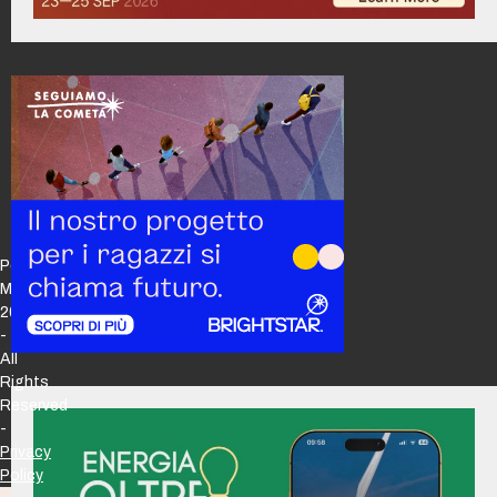
Policy
Maker
2026
-
All
Rights
Reserved
-
Privacy
Policy