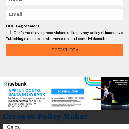
o
m
e
E
*
m
a
i
GDPR Agreement
*
l
Confermo di aver preso visione della privacy policy di Innovative
*
Publishing e accetto il trattamento dei dati come ivi descritto
ISCRIVITI ORA
Cerca su Policy Maker
Search