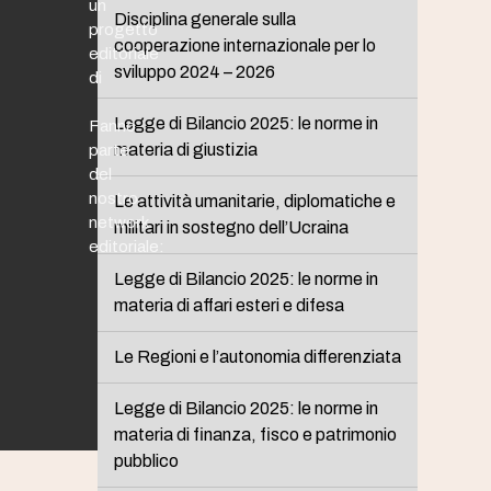
un
Disciplina generale sulla
progetto
cooperazione internazionale per lo
editoriale
sviluppo 2024 – 2026
di
Legge di Bilancio 2025: le norme in
Fanno
materia di giustizia
parte
del
nostro
Le attività umanitarie, diplomatiche e
network
militari in sostegno dell’Ucraina
editoriale:
Legge di Bilancio 2025: le norme in
materia di affari esteri e difesa
Le Regioni e l’autonomia differenziata
Legge di Bilancio 2025: le norme in
materia di finanza, fisco e patrimonio
pubblico