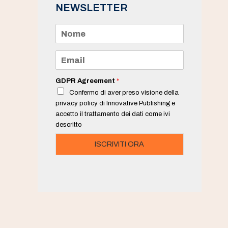
NEWSLETTER
N
o
m
e
E
*
m
a
i
GDPR Agreement
*
l
Confermo di aver preso visione della
*
privacy policy di Innovative Publishing e
accetto il trattamento dei dati come ivi
descritto
ISCRIVITI ORA