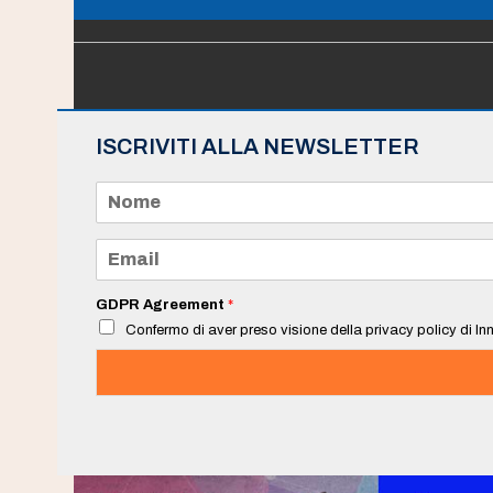
ISCRIVITI ALLA NEWSLETTER
N
o
m
e
E
*
m
a
i
GDPR Agreement
*
l
Confermo di aver preso visione della privacy policy di Inn
*