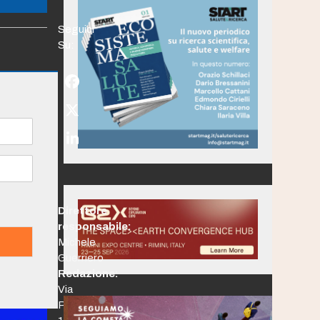
Seguici
Su:
Facebook
Twitter
(deprecated)
LinkedIn
Direttore
responsabile:
Michele
Guerriero
Redazione:
Via
Po,