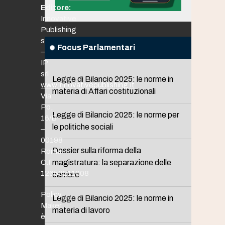
Editore:
Innovative
Publishing
srl
Focus Parlamentari
–
IP
srl
Legge di Bilancio 2025: le norme in
www.innovativepublishing.it
materia di Affari costituzionali
Via
Po,
Legge di Bilancio 2025: le norme per
16/B
le politiche sociali
–
00198
Dossier sulla riforma della
Roma
C.F.
magistratura: la separazione delle
12653211008
carriere
Policy
Legge di Bilancio 2025: le norme in
Maker
materia di lavoro
è