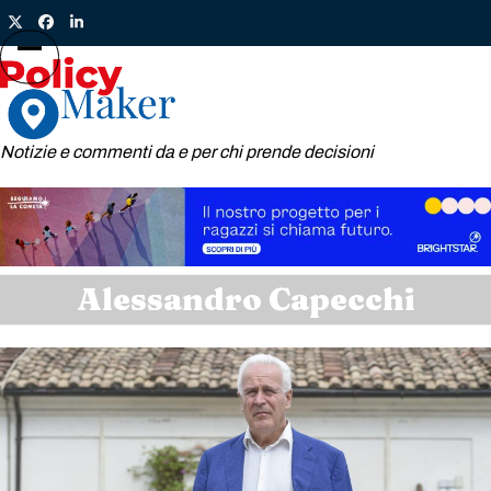
Skip
Twitter
Facebook
LinkedIn
to
content
Open
Close
mobile
mobile
menu
menu
Notizie e commenti da e per chi prende decisioni
Alessandro Capecchi