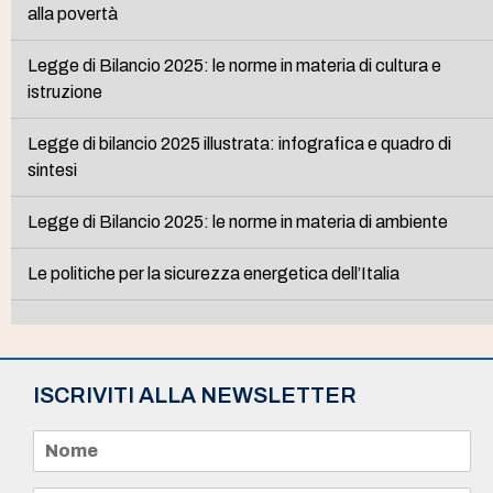
alla povertà
Legge di Bilancio 2025: le norme in materia di cultura e
istruzione
Legge di bilancio 2025 illustrata: infografica e quadro di
sintesi
Legge di Bilancio 2025: le norme in materia di ambiente
Le politiche per la sicurezza energetica dell’Italia
ISCRIVITI ALLA NEWSLETTER
N
o
m
e