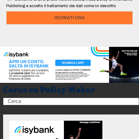
*
Publishing e accetto il trattamento dei dati come ivi descritto
ISCRIVITI ORA
Cerca su Policy Maker
Search