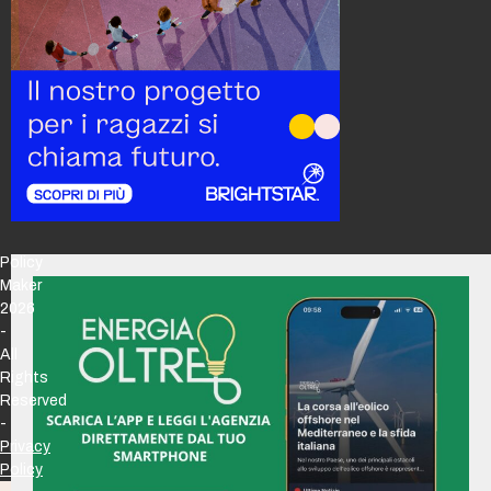
Policy
Maker
2026
-
All
Rights
Reserved
-
Privacy
Policy