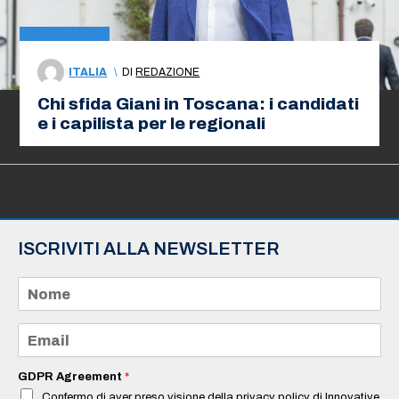
ITALIA
\
DI
REDAZIONE
Chi sfida Giani in Toscana: i candidati
e i capilista per le regionali
ISCRIVITI ALLA NEWSLETTER
N
o
m
e
E
*
m
a
i
GDPR Agreement
*
l
Confermo di aver preso visione della privacy policy di Innovative