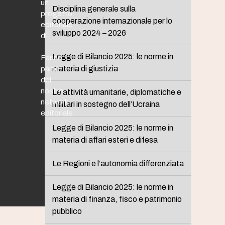
un
Disciplina generale sulla
progetto
cooperazione internazionale per lo
editoriale
sviluppo 2024 – 2026
di
Legge di Bilancio 2025: le norme in
Fanno
materia di giustizia
parte
del
nostro
Le attività umanitarie, diplomatiche e
network
militari in sostegno dell’Ucraina
editoriale:
Legge di Bilancio 2025: le norme in
materia di affari esteri e difesa
Le Regioni e l’autonomia differenziata
Legge di Bilancio 2025: le norme in
materia di finanza, fisco e patrimonio
pubblico