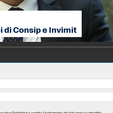
i di Consip e Invimit
ovative Publishing e accetto il trattamento dei dati come ivi descritto