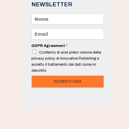
NEWSLETTER
N
o
m
e
E
*
m
a
i
GDPR Agreement
*
l
Confermo di aver preso visione della
*
privacy policy di Innovative Publishing e
accetto il trattamento dei dati come ivi
descritto
ISCRIVITI ORA