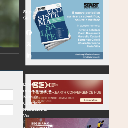
Seguici
Su:
Facebook
Twitter
(deprecated)
LinkedIn
Direttore
responsabile:
Michele
Guerriero
Redazione:
Via
Po,