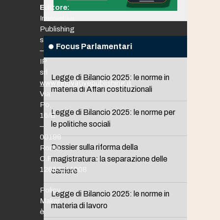
Editore:
Innovative
Publishing
srl
Focus Parlamentari
–
IP
srl
Legge di Bilancio 2025: le norme in
www.innovativepublishing.it
materia di Affari costituzionali
Via
Po,
Legge di Bilancio 2025: le norme per
16/B
le politiche sociali
–
00198
Dossier sulla riforma della
Roma
C.F.
magistratura: la separazione delle
12653211008
carriere
Policy
Legge di Bilancio 2025: le norme in
Maker
materia di lavoro
è