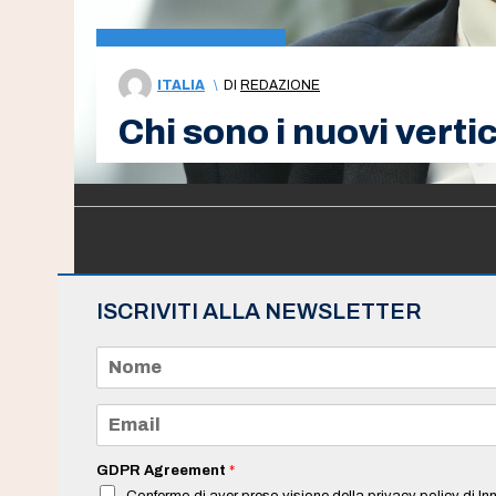
ITALIA
\
DI
REDAZIONE
Chi sono i nuovi vertic
ISCRIVITI ALLA NEWSLETTER
N
o
m
e
E
*
m
a
i
GDPR Agreement
*
l
Confermo di aver preso visione della privacy policy di Inn