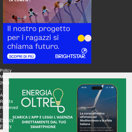
Policy
Maker
2026
-
All
Rights
Reserved
-
Privacy
Policy