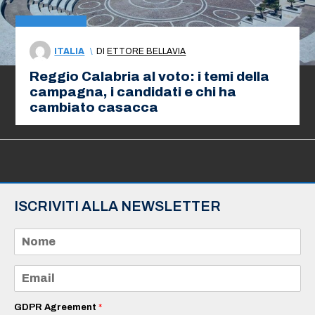
ITALIA
\
DI
ETTORE BELLAVIA
Reggio Calabria al voto: i temi della
campagna, i candidati e chi ha
cambiato casacca
ISCRIVITI ALLA NEWSLETTER
N
o
m
e
E
*
m
a
i
GDPR Agreement
*
l