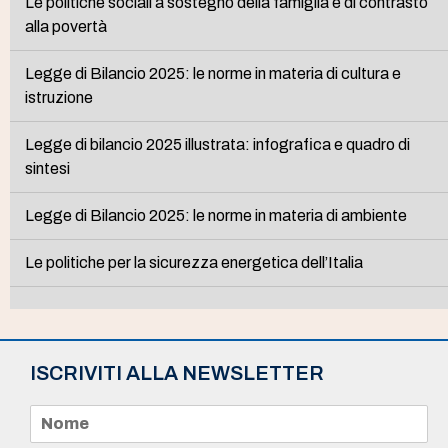
Le politiche sociali a sostegno della famiglia e di contrasto
alla povertà
Legge di Bilancio 2025: le norme in materia di cultura e
istruzione
Legge di bilancio 2025 illustrata: infografica e quadro di
sintesi
Legge di Bilancio 2025: le norme in materia di ambiente
Le politiche per la sicurezza energetica dell’Italia
ISCRIVITI ALLA NEWSLETTER
N
o
m