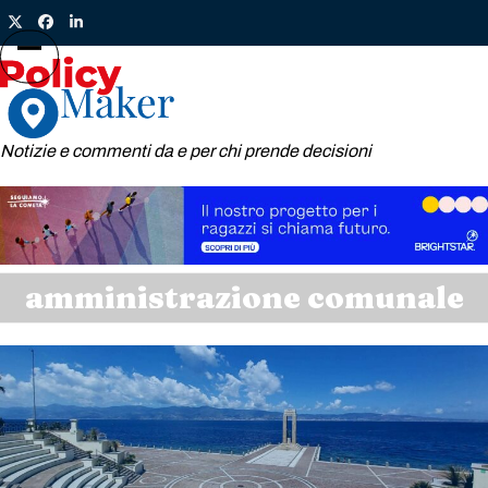
Skip
Twitter
Facebook
LinkedIn
to
content
Open
Close
mobile
mobile
menu
menu
Notizie e commenti da e per chi prende decisioni
amministrazione comunale