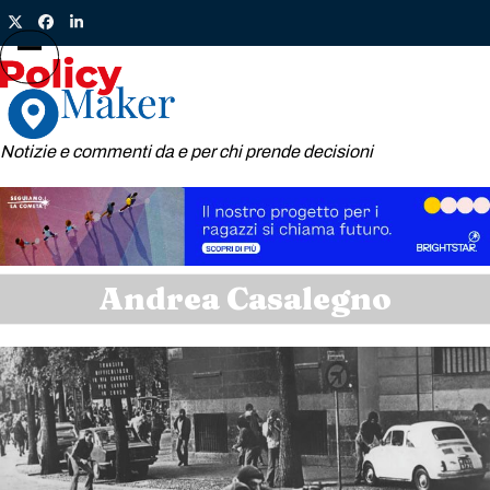
Skip
Twitter
Facebook
LinkedIn
to
content
Open
Close
mobile
mobile
menu
menu
Notizie e commenti da e per chi prende decisioni
Andrea Casalegno