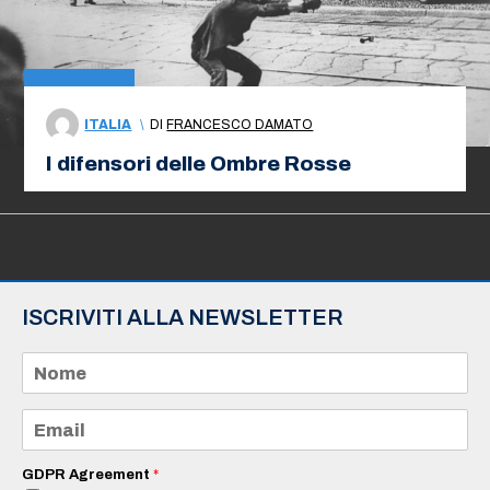
ITALIA
\
DI
FRANCESCO DAMATO
I difensori delle Ombre Rosse
ISCRIVITI ALLA NEWSLETTER
N
o
m
e
E
*
m
a
i
GDPR Agreement
*
l