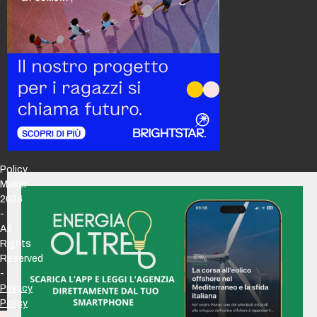
Policy
Maker
2026
-
All
Rights
Reserved
-
Privacy
Policy