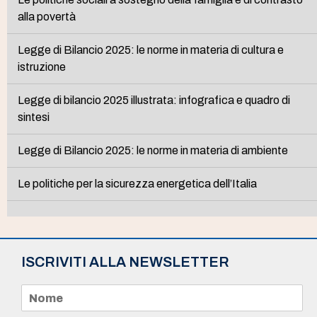
alla povertà
Legge di Bilancio 2025: le norme in materia di cultura e
istruzione
Legge di bilancio 2025 illustrata: infografica e quadro di
sintesi
Legge di Bilancio 2025: le norme in materia di ambiente
Le politiche per la sicurezza energetica dell’Italia
ISCRIVITI ALLA NEWSLETTER
N
o
m