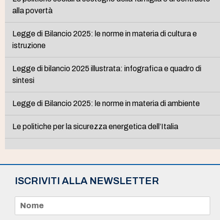
alla povertà
Legge di Bilancio 2025: le norme in materia di cultura e
istruzione
Legge di bilancio 2025 illustrata: infografica e quadro di
sintesi
Legge di Bilancio 2025: le norme in materia di ambiente
Le politiche per la sicurezza energetica dell’Italia
ISCRIVITI ALLA NEWSLETTER
N
o
m