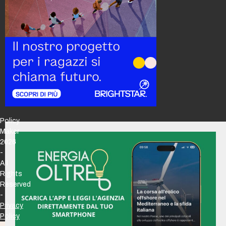
Policy
Maker
2026
-
All
Rights
Reserved
-
Privacy
Policy