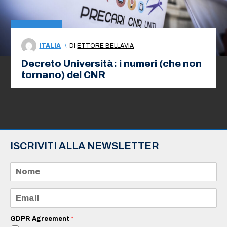
ITALIA
\
DI
ETTORE BELLAVIA
Decreto Università: i numeri (che non
tornano) del CNR
ISCRIVITI ALLA NEWSLETTER
N
o
m
e
E
*
m
a
i
GDPR Agreement
*
l