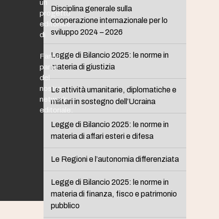
un
Disciplina generale sulla
progetto
cooperazione internazionale per lo
editoriale
sviluppo 2024 – 2026
di
Legge di Bilancio 2025: le norme in
Fanno
materia di giustizia
parte
del
nostro
Le attività umanitarie, diplomatiche e
network
militari in sostegno dell’Ucraina
editoriale:
Legge di Bilancio 2025: le norme in
materia di affari esteri e difesa
Le Regioni e l’autonomia differenziata
Legge di Bilancio 2025: le norme in
materia di finanza, fisco e patrimonio
pubblico