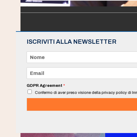
ISCRIVITI ALLA NEWSLETTER
N
o
m
e
E
*
m
a
i
GDPR Agreement
*
l
Confermo di aver preso visione della privacy policy di Inn
*