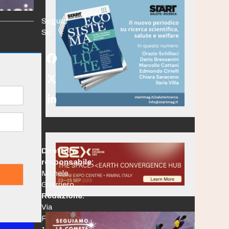
Seguici
Su:
Facebook
Twitter
(deprecated)
LinkedIn
Direttore
responsabile:
Michele
Guerriero
Redazione:
Via
Po,