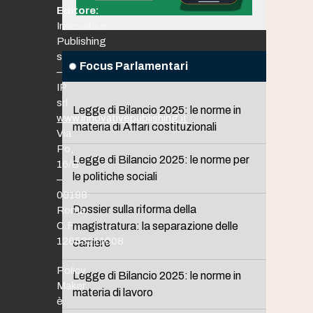
Editore:
Innovative
Publishing
srl
Focus Parlamentari
–
IP
srl
Legge di Bilancio 2025: le norme in
www.innovativepublishing.it
materia di Affari costituzionali
Via
Po,
Legge di Bilancio 2025: le norme per
16/B
le politiche sociali
–
00198
Dossier sulla riforma della
Roma
C.F.
magistratura: la separazione delle
12653211008
carriere
Policy
Legge di Bilancio 2025: le norme in
Maker
materia di lavoro
è