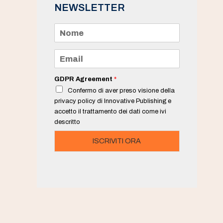
NEWSLETTER
N
o
m
e
E
*
m
a
i
GDPR Agreement
*
l
Confermo di aver preso visione della
*
privacy policy di Innovative Publishing e
accetto il trattamento dei dati come ivi
descritto
ISCRIVITI ORA