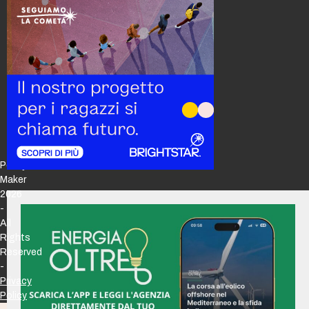
Policy
Maker
2026
-
All
Rights
Reserved
-
Privacy
Policy