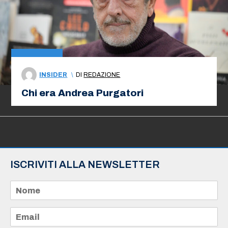
INSIDER
\
DI
REDAZIONE
Chi era Andrea Purgatori
ISCRIVITI ALLA NEWSLETTER
N
o
m
e
E
*
m
a