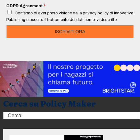
i
GDPR Agreement
*
l
Confermo di aver preso visione della privacy policy di Innovative
*
Publishing e accetto il trattamento dei dati come ivi descritto
ISCRIVITI ORA
Cerca su Policy Maker
Search