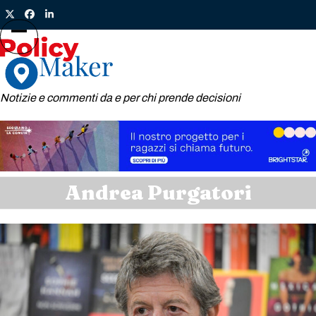
Skip
Twitter
Facebook
LinkedIn
to
content
Open
Close
mobile
mobile
menu
menu
Notizie e commenti da e per chi prende decisioni
Andrea Purgatori