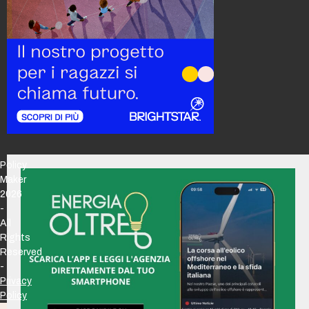
Policy
Maker
2026
-
All
Rights
Reserved
-
Privacy
Policy