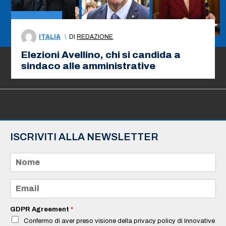
ITALIA
\
DI
REDAZIONE
Elezioni Avellino, chi si candida a
sindaco alle amministrative
ISCRIVITI ALLA NEWSLETTER
N
o
m
e
E
*
m
a
i
GDPR Agreement
*
l
Confermo di aver preso visione della privacy policy di Innovative
*