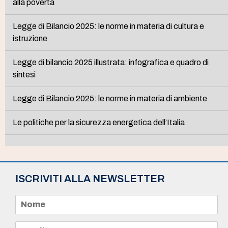
alla povertà
Legge di Bilancio 2025: le norme in materia di cultura e
istruzione
Legge di bilancio 2025 illustrata: infografica e quadro di
sintesi
Legge di Bilancio 2025: le norme in materia di ambiente
Le politiche per la sicurezza energetica dell’Italia
ISCRIVITI ALLA NEWSLETTER
N
o
m
e
E