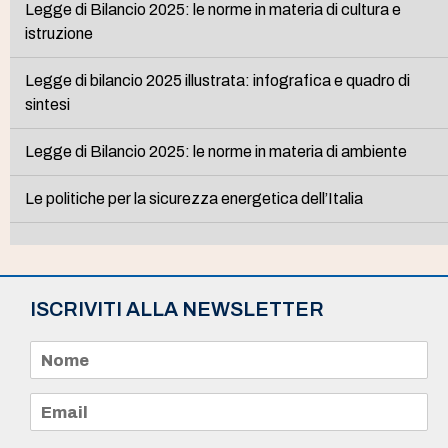
Legge di Bilancio 2025: le norme in materia di cultura e
istruzione
Legge di bilancio 2025 illustrata: infografica e quadro di
sintesi
Legge di Bilancio 2025: le norme in materia di ambiente
Le politiche per la sicurezza energetica dell’Italia
ISCRIVITI ALLA NEWSLETTER
N
o
m
e
E
*
m
a