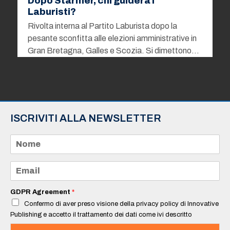
Dopo Starmer, chi guiderà i
Laburisti?
Rivolta interna al Partito Laburista dopo la
pesante sconfitta alle elezioni amministrative in
Gran Bretagna, Galles e Scozia. Si dimettono…
ISCRIVITI ALLA NEWSLETTER
N
o
m
e
E
*
m
a
i
GDPR Agreement
*
l
Confermo di aver preso visione della privacy policy di Innovative
*
Publishing e accetto il trattamento dei dati come ivi descritto