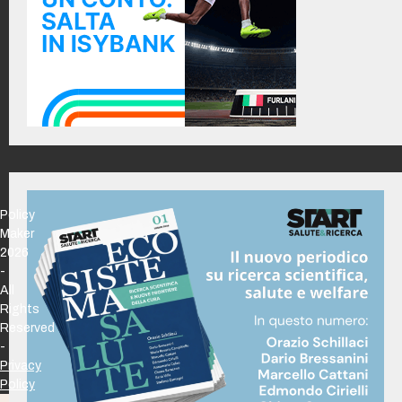
Policy
Maker
2026
-
All
Rights
Reserved
-
Privacy
Policy