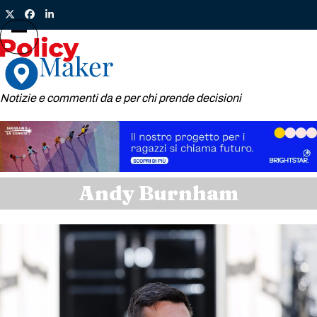
Skip
Twitter
Facebook
LinkedIn
to
content
Open
Close
mobile
mobile
menu
menu
Notizie e commenti da e per chi prende decisioni
Andy Burnham