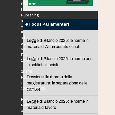
Editore:
Innovative
Publishing
srl
Focus Parlamentari
–
IP
srl
Legge di Bilancio 2025: le norme in
www.innovativepublishing.it
materia di Affari costituzionali
Via
Po,
Legge di Bilancio 2025: le norme per
16/B
le politiche sociali
–
00198
Dossier sulla riforma della
Roma
C.F.
magistratura: la separazione delle
12653211008
carriere
Policy
Legge di Bilancio 2025: le norme in
Maker
materia di lavoro
è