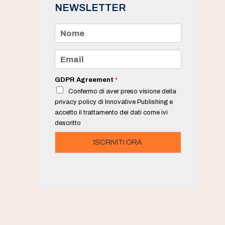
NEWSLETTER
N
o
m
e
E
*
m
a
i
GDPR Agreement
*
l
Confermo di aver preso visione della
*
privacy policy di Innovative Publishing e
accetto il trattamento dei dati come ivi
descritto
ISCRIVITI ORA