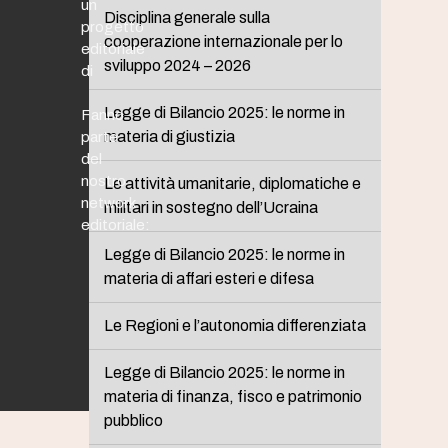
un
Disciplina generale sulla
progetto
cooperazione internazionale per lo
editoriale
sviluppo 2024 – 2026
di
Legge di Bilancio 2025: le norme in
Fanno
materia di giustizia
parte
del
nostro
Le attività umanitarie, diplomatiche e
network
militari in sostegno dell’Ucraina
editoriale:
Legge di Bilancio 2025: le norme in
materia di affari esteri e difesa
Le Regioni e l’autonomia differenziata
Legge di Bilancio 2025: le norme in
materia di finanza, fisco e patrimonio
pubblico