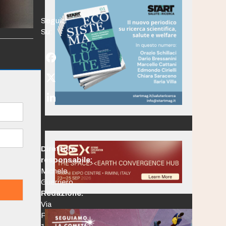
Seguici
Su:
Facebook
Twitter
(deprecated)
LinkedIn
Direttore
responsabile:
Michele
Guerriero
Redazione:
Via
Po,