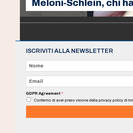
Meloni-Schlein, chi ha
ISCRIVITI ALLA NEWSLETTER
N
o
m
e
E
*
m
a
i
GDPR Agreement
*
l
Confermo di aver preso visione della privacy policy di Inn
*