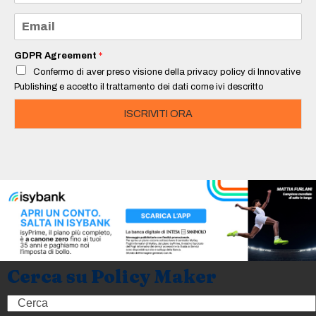
m
e
E
*
m
a
i
GDPR Agreement
*
l
Confermo di aver preso visione della privacy policy di Innovative
*
Publishing e accetto il trattamento dei dati come ivi descritto
ISCRIVITI ORA
Cerca su Policy Maker
Search