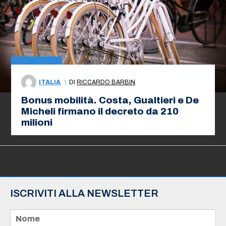
ITALIA
\
DI
RICCARDO BARBIN
Bonus mobilità. Costa, Gualtieri e De
Micheli firmano il decreto da 210
milioni
ISCRIVITI ALLA NEWSLETTER
N
o