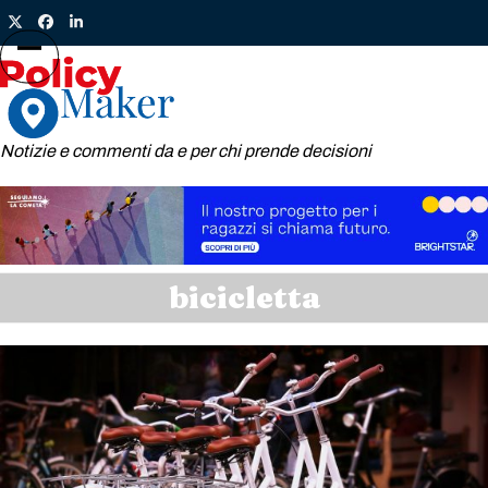
Skip
Twitter
Facebook
LinkedIn
to
content
Open
Close
mobile
mobile
menu
menu
Notizie e commenti da e per chi prende decisioni
bicicletta