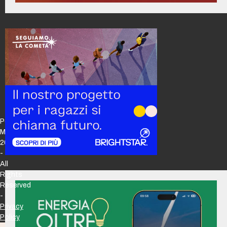
Policy
Maker
2026
-
All
Rights
Reserved
-
Privacy
Policy