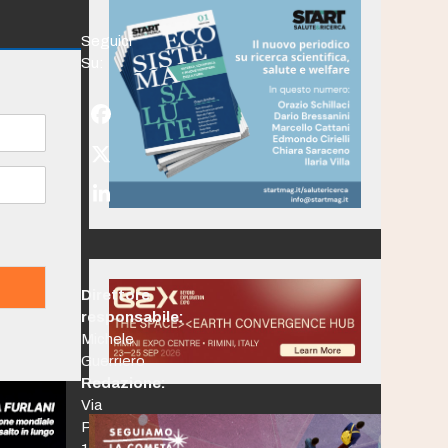
Seguici
Su:
Facebook
Twitter
(deprecated)
LinkedIn
Direttore
responsabile:
Michele
Guerriero
Redazione:
Via
Po,