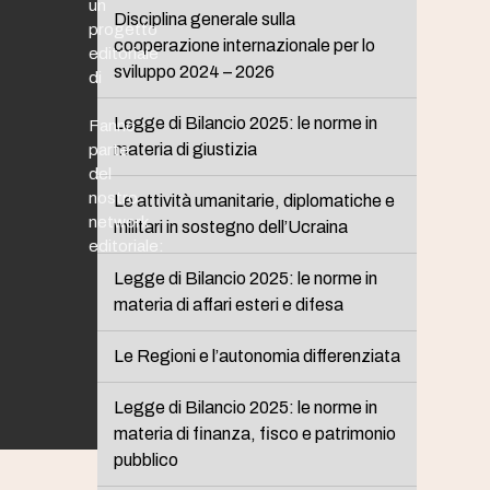
un
Disciplina generale sulla
progetto
cooperazione internazionale per lo
editoriale
sviluppo 2024 – 2026
di
Legge di Bilancio 2025: le norme in
Fanno
materia di giustizia
parte
del
nostro
Le attività umanitarie, diplomatiche e
network
militari in sostegno dell’Ucraina
editoriale:
Legge di Bilancio 2025: le norme in
materia di affari esteri e difesa
Le Regioni e l’autonomia differenziata
Legge di Bilancio 2025: le norme in
materia di finanza, fisco e patrimonio
pubblico