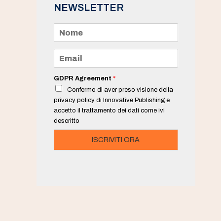
NEWSLETTER
N
o
m
e
E
*
m
a
i
GDPR Agreement
*
l
Confermo di aver preso visione della
*
privacy policy di Innovative Publishing e
accetto il trattamento dei dati come ivi
descritto
ISCRIVITI ORA