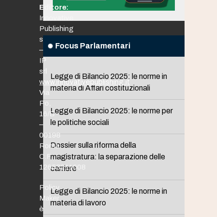
Editore:
Innovative
Publishing
srl
Focus Parlamentari
–
IP
srl
Legge di Bilancio 2025: le norme in
www.innovativepublishing.it
materia di Affari costituzionali
Via
Po,
Legge di Bilancio 2025: le norme per
16/B
le politiche sociali
–
00198
Dossier sulla riforma della
Roma
C.F.
magistratura: la separazione delle
12653211008
carriere
Policy
Legge di Bilancio 2025: le norme in
Maker
materia di lavoro
è