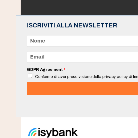
ISCRIVITI ALLA NEWSLETTER
N
o
m
e
E
*
m
a
i
GDPR Agreement
*
l
Confermo di aver preso visione della privacy policy di Inn
*