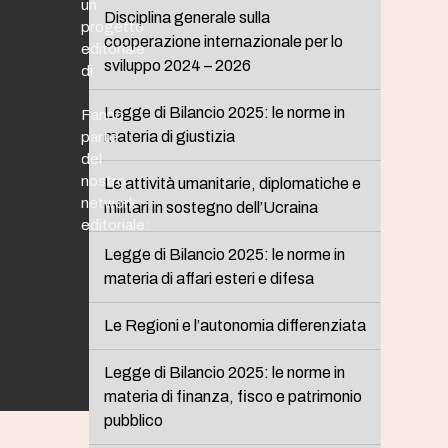
un
Disciplina generale sulla
progetto
cooperazione internazionale per lo
editoriale
sviluppo 2024 – 2026
di
Legge di Bilancio 2025: le norme in
Fanno
materia di giustizia
parte
del
nostro
Le attività umanitarie, diplomatiche e
network
militari in sostegno dell’Ucraina
editoriale:
Legge di Bilancio 2025: le norme in
materia di affari esteri e difesa
Le Regioni e l’autonomia differenziata
Legge di Bilancio 2025: le norme in
materia di finanza, fisco e patrimonio
pubblico