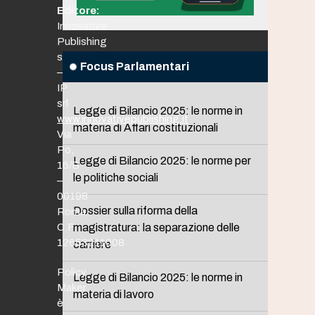
Editore:
Innovative
Publishing
srl
Focus Parlamentari
–
IP
srl
Legge di Bilancio 2025: le norme in
www.innovativepublishing.it
materia di Affari costituzionali
Via
Po,
Legge di Bilancio 2025: le norme per
16/B
le politiche sociali
–
00198
Dossier sulla riforma della
Roma
C.F.
magistratura: la separazione delle
12653211008
carriere
Policy
Legge di Bilancio 2025: le norme in
Maker
materia di lavoro
è