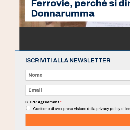
Ferrovie, perché si di
Donnarumma
ISCRIVITI ALLA NEWSLETTER
N
o
m
e
E
*
m
a
i
GDPR Agreement
*
l
Confermo di aver preso visione della privacy policy di Inn
*