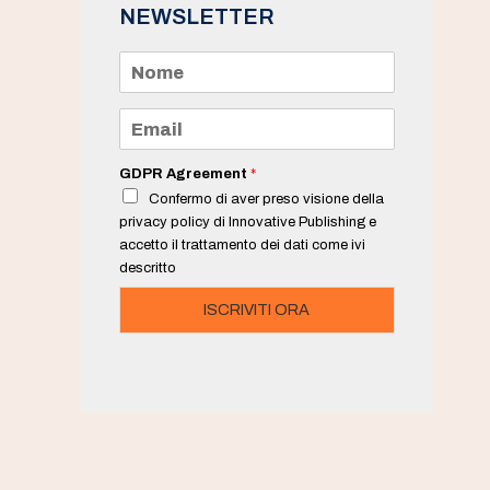
NEWSLETTER
N
o
m
e
E
*
m
a
i
GDPR Agreement
*
l
Confermo di aver preso visione della
*
privacy policy di Innovative Publishing e
accetto il trattamento dei dati come ivi
descritto
ISCRIVITI ORA