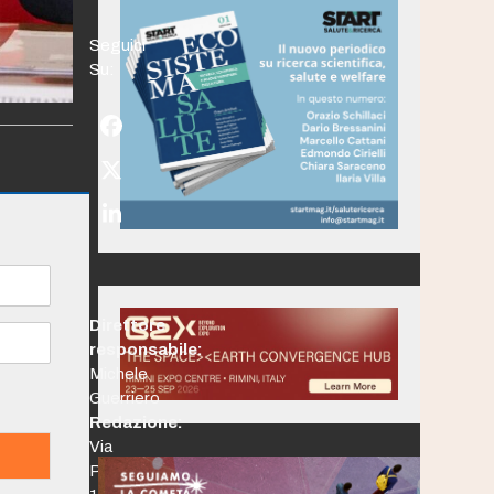
Seguici
Su:
Facebook
Twitter
(deprecated)
LinkedIn
Direttore
responsabile:
Michele
Guerriero
Redazione:
Via
Po,