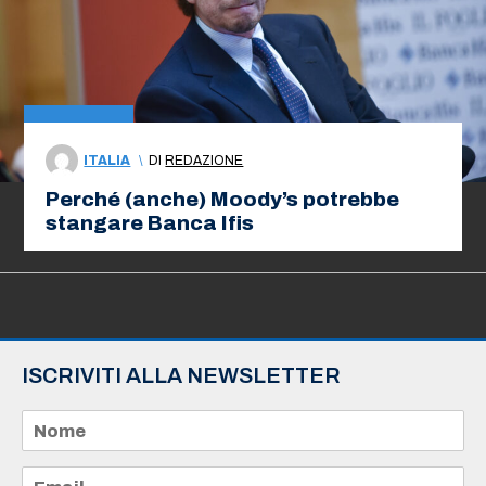
ITALIA
\
DI
REDAZIONE
Perché (anche) Moody’s potrebbe
stangare Banca Ifis
ISCRIVITI ALLA NEWSLETTER
N
o
m
e
E