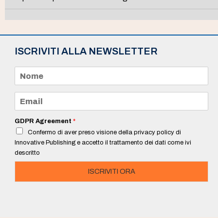
ISCRIVITI ALLA NEWSLETTER
N
o
m
e
E
*
m
a
i
GDPR Agreement
*
l
Confermo di aver preso visione della privacy policy di
*
Innovative Publishing e accetto il trattamento dei dati come ivi
descritto
ISCRIVITI ORA