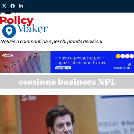
Skip
Twitter
Facebook
LinkedIn
to
content
Open
Close
mobile
mobile
menu
menu
Notizie e commenti da e per chi prende decisioni
cessione business NPL