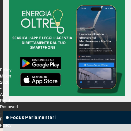
Policy
Maker
2026
-
All
Rights
Reserved
-
Focus Parlamentari
Privacy
Policy