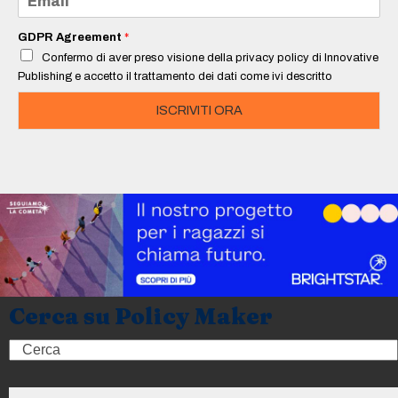
*
m
a
i
GDPR Agreement
*
l
Confermo di aver preso visione della privacy policy di Innovative
*
Publishing e accetto il trattamento dei dati come ivi descritto
ISCRIVITI ORA
Cerca su Policy Maker
Search