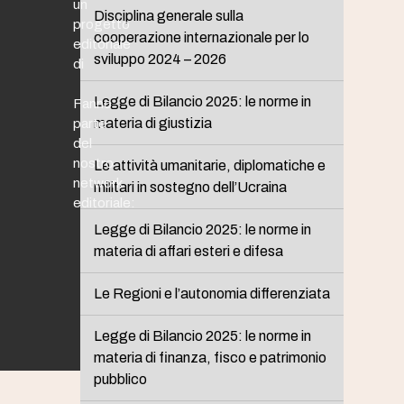
un
Disciplina generale sulla
progetto
cooperazione internazionale per lo
editoriale
sviluppo 2024 – 2026
di
Legge di Bilancio 2025: le norme in
Fanno
materia di giustizia
parte
del
nostro
Le attività umanitarie, diplomatiche e
network
militari in sostegno dell’Ucraina
editoriale:
Legge di Bilancio 2025: le norme in
materia di affari esteri e difesa
Le Regioni e l’autonomia differenziata
Legge di Bilancio 2025: le norme in
materia di finanza, fisco e patrimonio
pubblico