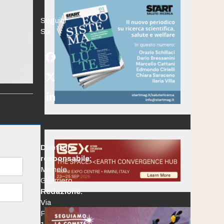
Seguici
Su:
Facebook
Twitter
(deprecated)
LinkedIn
Direttore
responsabile:
Michele
Guerriero
Redazione:
Via
Po,