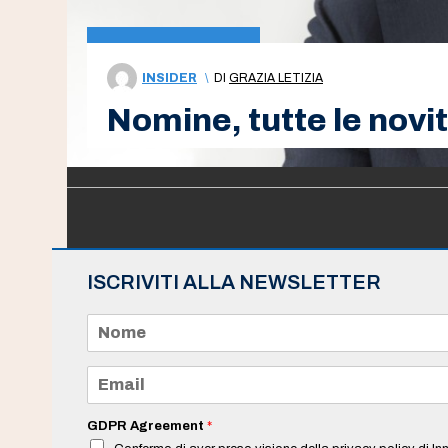
INSIDER
\
DI
GRAZIA LETIZIA
Nomine, tutte le novi
ISCRIVITI ALLA NEWSLETTER
N
o
m
e
E
*
m
a
i
GDPR Agreement
*
l