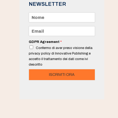
NEWSLETTER
N
o
m
e
E
*
m
a
i
GDPR Agreement
*
l
Confermo di aver preso visione della
*
privacy policy di Innovative Publishing e
accetto il trattamento dei dati come ivi
descritto
ISCRIVITI ORA