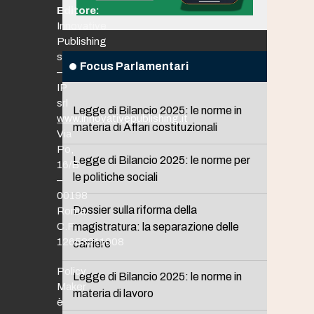
Editore:
Innovative
Publishing
srl
Focus Parlamentari
–
IP
srl
Legge di Bilancio 2025: le norme in
www.innovativepublishing.it
materia di Affari costituzionali
Via
Po,
Legge di Bilancio 2025: le norme per
16/B
le politiche sociali
–
00198
Dossier sulla riforma della
Roma
C.F.
magistratura: la separazione delle
12653211008
carriere
Policy
Legge di Bilancio 2025: le norme in
Maker
materia di lavoro
è