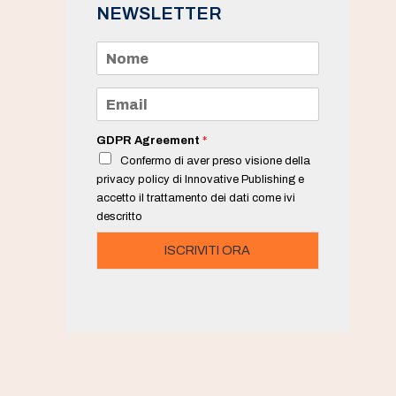
NEWSLETTER
N
o
m
e
E
*
m
a
i
GDPR Agreement
*
l
Confermo di aver preso visione della
*
privacy policy di Innovative Publishing e
accetto il trattamento dei dati come ivi
descritto
ISCRIVITI ORA