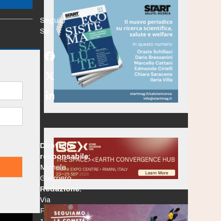
Seguici
Su:
Facebook
Twitter
(deprecated)
LinkedIn
Direttore
responsabile:
Michele
Guerriero
Redazione:
Via
Po,