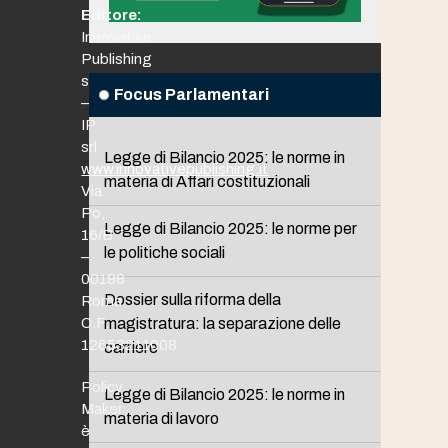
Editore:
Innovative
Publishing
srl
Focus Parlamentari
–
IP
srl
Legge di Bilancio 2025: le norme in
www.innovativepublishing.it
materia di Affari costituzionali
Via
Po,
Legge di Bilancio 2025: le norme per
16/B
le politiche sociali
–
00198
Dossier sulla riforma della
Roma
C.F.
magistratura: la separazione delle
12653211008
carriere
Policy
Legge di Bilancio 2025: le norme in
Maker
materia di lavoro
è