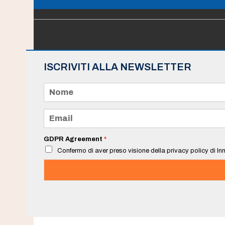
ISCRIVITI ALLA NEWSLETTER
N
o
m
e
E
*
m
a
i
GDPR Agreement
*
l
Confermo di aver preso visione della privacy policy di Inn
*