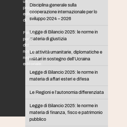
un
Disciplina generale sulla
progetto
cooperazione internazionale per lo
editoriale
sviluppo 2024 – 2026
di
Legge di Bilancio 2025: le norme in
Fanno
materia di giustizia
parte
del
nostro
Le attività umanitarie, diplomatiche e
network
militari in sostegno dell’Ucraina
editoriale:
Legge di Bilancio 2025: le norme in
materia di affari esteri e difesa
Le Regioni e l’autonomia differenziata
Legge di Bilancio 2025: le norme in
materia di finanza, fisco e patrimonio
pubblico