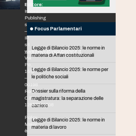
Editore:
Innovative
Publishing
srl
Focus Parlamentari
–
IP
srl
Legge di Bilancio 2025: le norme in
www.innovativepublishing.it
materia di Affari costituzionali
Via
Po,
Legge di Bilancio 2025: le norme per
16/B
le politiche sociali
–
00198
Dossier sulla riforma della
Roma
C.F.
magistratura: la separazione delle
12653211008
carriere
Policy
Legge di Bilancio 2025: le norme in
Maker
materia di lavoro
è