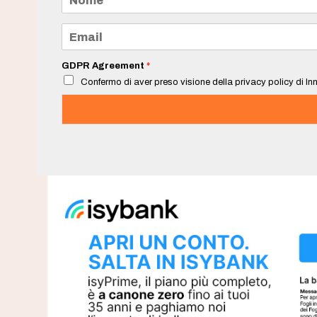
o
m
e
E
*
m
a
i
GDPR Agreement
*
l
Confermo di aver preso visione della privacy policy di Inn
*