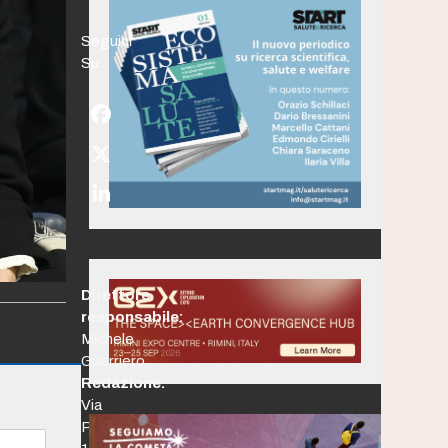
Seguici
Su:
Facebook
Twitter
(deprecated)
LinkedIn
Direttore
responsabile:
Michele
Guerriero
Redazione:
Via
Po,