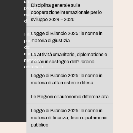
un
Disciplina generale sulla
progetto
cooperazione internazionale per lo
editoriale
sviluppo 2024 – 2026
di
Legge di Bilancio 2025: le norme in
Fanno
materia di giustizia
parte
del
nostro
Le attività umanitarie, diplomatiche e
network
militari in sostegno dell’Ucraina
editoriale:
Legge di Bilancio 2025: le norme in
materia di affari esteri e difesa
Le Regioni e l’autonomia differenziata
Legge di Bilancio 2025: le norme in
materia di finanza, fisco e patrimonio
pubblico