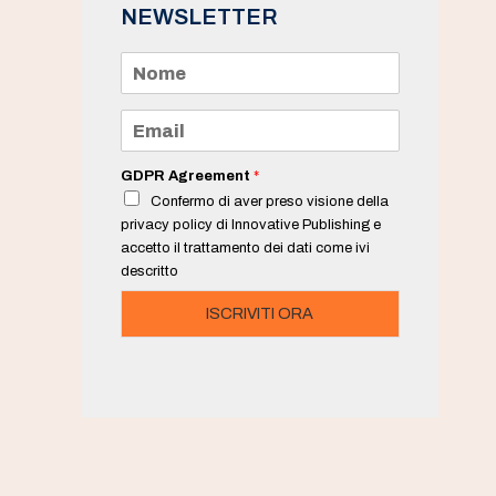
NEWSLETTER
N
o
m
e
E
*
m
a
i
GDPR Agreement
*
l
Confermo di aver preso visione della
*
privacy policy di Innovative Publishing e
accetto il trattamento dei dati come ivi
descritto
ISCRIVITI ORA