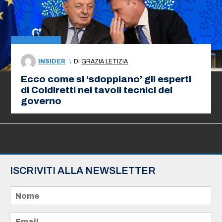
INSIDER
\
DI
GRAZIA LETIZIA
Ecco come si ‘sdoppiano’ gli esperti
di Coldiretti nei tavoli tecnici del
governo
ISCRIVITI ALLA NEWSLETTER
N
o
m
e
E
*