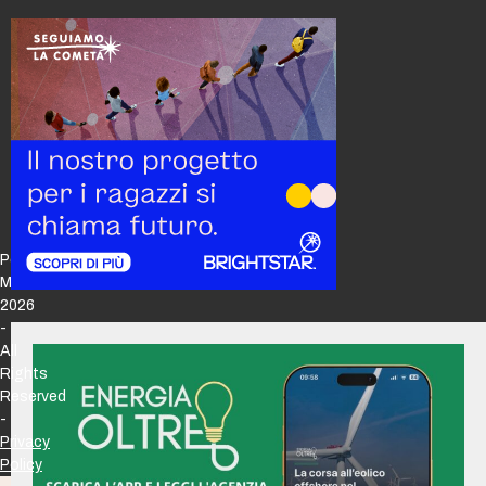
Policy
Maker
2026
-
All
Rights
Reserved
-
Privacy
Policy