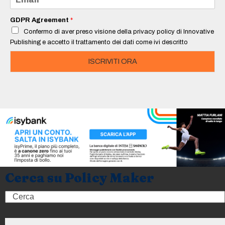
m
a
i
GDPR Agreement
*
l
Confermo di aver preso visione della privacy policy di Innovative
*
Publishing e accetto il trattamento dei dati come ivi descritto
ISCRIVITI ORA
Cerca su Policy Maker
Search