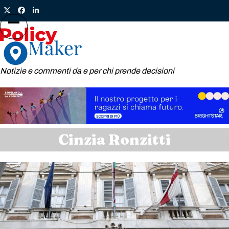
Skip
Twitter
Facebook
LinkedIn
to
content
Open
Close
mobile
mobile
menu
menu
Notizie e commenti da e per chi prende decisioni
Cinzia Ronzitti