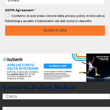
*
m
a
i
GDPR Agreement
*
l
Confermo di aver preso visione della privacy policy di Innovative
*
Publishing e accetto il trattamento dei dati come ivi descritto
ISCRIVITI ORA
Cerca su Policy Maker
Search