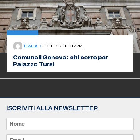
ITALIA
\
DI
ETTORE BELLAVIA
Comunali Genova: chi corre per
Palazzo Tursi
ISCRIVITI ALLA NEWSLETTER
N
o
m
e
E