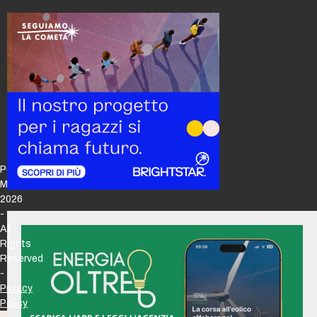
Policy
Maker
2026
-
All
Rights
Reserved
-
Privacy
Policy